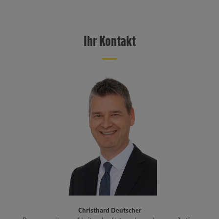
Informationen zur Nutzung der Dienste finden Sie in
unseren Datenschutzhinweisen sowie in unserer Cookie
EDEKA Südwest mit Sitz in Offenburg ist eine von sechs EDEKA-
Policy unter den Stichworten „YouTube” und „Vimeo”.
Regionalgesellschaften in Deutschland und erzielte im Jahr 2025
einen Verbund-Einzelhandelsumsatz von 11 Milliarden Euro. Mit rund
Ihr Kontakt
1.100 Märkten, größtenteils betrieben von selbstständigen
Kaufleuten, ist EDEKA Südwest im Südwesten flächendeckend
präsent. Das Vertriebsgebiet erstreckt sich über Baden-
Württemberg, Rheinland-Pfalz und das Saarland sowie den Süden
Hessens und Teile Bayerns. Zum Unternehmensverbund gehören
auch der Fleisch- und Wurstwarenhersteller EDEKA Südwest Fleisch
inklusive Produktionsstandort Schwarzwaldhof für Schwarzwälder
Schinken und geräucherte Produkte, die Bäckereigruppe Backkultur,
der Mineralbrunnen Schwarzwald-Sprudel, der Ortenauer
Weinkeller und der Fischwarenspezialist Frischkost. Einer der
Schwerpunkte des Sortiments der Märkte liegt auf Produkten aus
der Region. Im Rahmen der Regionalmarke „Unsere Heimat“
arbeitet EDEKA Südwest beispielsweise mit mehr als 1.500
Erzeugern und Lieferanten aus Bundesländern des Vertriebsgebiets
zusammen. Eine Auswahl an Partnerbetrieben der regionalen
Landwirtschaft im Überblick gibt es unter
www.zukunftleben.de/regionale-partnerschaften
. Der
Christhard Deutscher
Unternehmensverbund, inklusive des selbständigen Einzelhandels,