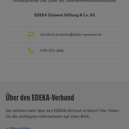
Pressesprecher und Leiter der Unternehmenskommunikation
ist mit rund 47.000 Mitarbeitenden, darunter etwa 3.400
Auszubildende in rund 40 Berufsbildern, einer der größten
Arbeitgeber und Ausbilder in der Region. Insgesamt etwa 10.000
EDEKA Südwest Stiftung & Co. KG
Mitarbeitende arbeiten an den Bedientheken für Fleisch und Wurst
sowie Käse, Fisch und Backwaren.
christhard.deutscher@edeka-suedwest.de
0781 502-6610
Über den EDEKA-Verbund
Sie möchten mehr über den EDEKA-Verbund erfahren? Hier finden
Sie die wichtigsten Informationen auf einen Blick.
Mehr erfahren