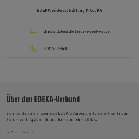
Auszubildende in rund 40 Berufsbildern, einer der größten
Arbeitgeber und Ausbilder in der Region. Insgesamt etwa 10.000
EDEKA Südwest Stiftung & Co. KG
Mitarbeitende arbeiten an den Bedientheken für Fleisch und Wurst
sowie Käse, Fisch und Backwaren.
christhard.deutscher@edeka-suedwest.de
0781 502-6610
Über den EDEKA-Verbund
Sie möchten mehr über den EDEKA-Verbund erfahren? Hier finden
Sie die wichtigsten Informationen auf einen Blick.
Mehr erfahren