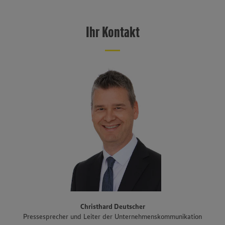
EDEKA Südwest mit Sitz in Offenburg ist eine von sechs EDEKA-
unseren Datenschutzhinweisen sowie in unserer Cookie
Policy unter den Stichworten „YouTube” und „Vimeo”.
Regionalgesellschaften in Deutschland und erzielte im Jahr 2025
einen Verbund-Einzelhandelsumsatz von 11 Milliarden Euro. Mit rund
Ihr Kontakt
1.100 Märkten, größtenteils betrieben von selbstständigen
Kaufleuten, ist EDEKA Südwest im Südwesten flächendeckend
präsent. Das Vertriebsgebiet erstreckt sich über Baden-
Württemberg, Rheinland-Pfalz und das Saarland sowie den Süden
Hessens und Teile Bayerns. Zum Unternehmensverbund gehören
auch der Fleisch- und Wurstwarenhersteller EDEKA Südwest Fleisch
inklusive Produktionsstandort Schwarzwaldhof für Schwarzwälder
Schinken und geräucherte Produkte, die Bäckereigruppe Backkultur,
der Mineralbrunnen Schwarzwald-Sprudel, der Ortenauer
Weinkeller und der Fischwarenspezialist Frischkost. Einer der
Schwerpunkte des Sortiments der Märkte liegt auf Produkten aus
der Region. Im Rahmen der Regionalmarke „Unsere Heimat“
arbeitet EDEKA Südwest beispielsweise mit mehr als 1.500
Erzeugern und Lieferanten aus Bundesländern des Vertriebsgebiets
zusammen. Eine Auswahl an Partnerbetrieben der regionalen
Landwirtschaft im Überblick gibt es unter
www.zukunftleben.de/regionale-partnerschaften
. Der
Christhard Deutscher
Unternehmensverbund, inklusive des selbständigen Einzelhandels,
Pressesprecher und Leiter der Unternehmenskommunikation
ist mit rund 47.000 Mitarbeitenden, darunter etwa 3.400