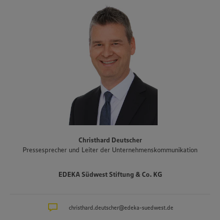
Württemberg, Rheinland-Pfalz und das Saarland sowie den Süden
Hessens und Teile Bayerns. Zum Unternehmensverbund gehören
auch der Fleisch- und Wurstwarenhersteller EDEKA Südwest Fleisch
inklusive Produktionsstandort Schwarzwaldhof für Schwarzwälder
Schinken und geräucherte Produkte, die Bäckereigruppe Backkultur,
der Mineralbrunnen Schwarzwald-Sprudel, der Ortenauer
Weinkeller und der Fischwarenspezialist Frischkost. Einer der
Schwerpunkte des Sortiments der Märkte liegt auf Produkten aus
der Region. Im Rahmen der Regionalmarke „Unsere Heimat“
arbeitet EDEKA Südwest beispielsweise mit mehr als 1.500
Erzeugern und Lieferanten aus Bundesländern des Vertriebsgebiets
zusammen. Eine Auswahl an Partnerbetrieben der regionalen
Landwirtschaft im Überblick gibt es unter
www.zukunftleben.de/regionale-partnerschaften
. Der
Christhard Deutscher
Unternehmensverbund, inklusive des selbständigen Einzelhandels,
Pressesprecher und Leiter der Unternehmenskommunikation
ist mit rund 47.000 Mitarbeitenden, darunter etwa 3.400
Auszubildende in rund 40 Berufsbildern, einer der größten
Arbeitgeber und Ausbilder in der Region. Insgesamt etwa 10.000
EDEKA Südwest Stiftung & Co. KG
Mitarbeitende arbeiten an den Bedientheken für Fleisch und Wurst
sowie Käse, Fisch und Backwaren.
christhard.deutscher@edeka-suedwest.de