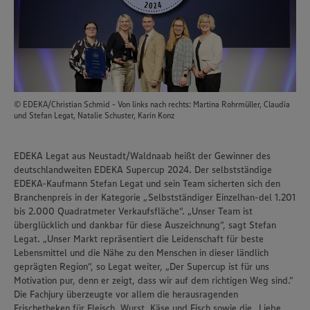
© EDEKA/Christian Schmid - Von links nach rechts: Martina Rohrmüller, Claudia
und Stefan Legat, Natalie Schuster, Karin Konz
EDEKA Legat aus Neustadt/Waldnaab heißt der Gewinner des
deutschlandweiten EDEKA Supercup 2024. Der selbstständige
EDEKA-Kaufmann Stefan Legat und sein Team sicherten sich den
Branchenpreis in der Kategorie „Selbstständiger Einzelhan-del 1.201
bis 2.000 Quadratmeter Verkaufsfläche“. „Unser Team ist
überglücklich und dankbar für diese Auszeichnung“, sagt Stefan
Legat. „Unser Markt repräsentiert die Leidenschaft für beste
Lebensmittel und die Nähe zu den Menschen in dieser ländlich
geprägten Region“, so Legat weiter, „Der Supercup ist für uns
Motivation pur, denn er zeigt, dass wir auf dem richtigen Weg sind.“
Die Fachjury überzeugte vor allem die herausragenden
Frischetheken für Fleisch, Wurst, Käse und Fisch sowie die „Liebe