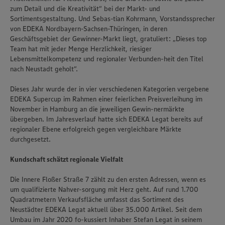
zum Detail und die Kreativität“ bei der Markt- und
Sortimentsgestaltung. Und Sebas-tian Kohrmann, Vorstandssprecher
von EDEKA Nordbayern-Sachsen-Thüringen, in deren
Geschäftsgebiet der Gewinner-Markt liegt, gratuliert: „Dieses top
Team hat mit jeder Menge Herzlichkeit, riesiger
Lebensmittelkompetenz und regionaler Verbunden-heit den Titel
nach Neustadt geholt“.
Dieses Jahr wurde der in vier verschiedenen Kategorien vergebene
EDEKA Supercup im Rahmen einer feierlichen Preisverleihung im
November in Hamburg an die jeweiligen Gewin-nermärkte
übergeben. Im Jahresverlauf hatte sich EDEKA Legat bereits auf
regionaler Ebene erfolgreich gegen vergleichbare Märkte
durchgesetzt.
Kundschaft schätzt regionale Vielfalt
Die Innere Floßer Straße 7 zählt zu den ersten Adressen, wenn es
um qualifizierte Nahver-sorgung mit Herz geht. Auf rund 1.700
Quadratmetern Verkaufsfläche umfasst das Sortiment des
Neustädter EDEKA Legat aktuell über 35.000 Artikel. Seit dem
Umbau im Jahr 2020 fo-kussiert Inhaber Stefan Legat in seinem