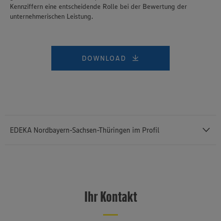
Kennziffern eine entscheidende Rolle bei der Bewertung der
unternehmerischen Leistung.
DOWNLOAD
EDEKA Nordbayern-Sachsen-Thüringen im Profil
Die EDEKA Unternehmensgruppe Nordbayern-Sachsen-Thüringen ist
eine von sieben regionalen Unternehmensgruppen des
genossenschaftlich organisierten EDEKA-Verbundes. Die
Ihr Kontakt
Genossenschaft als Keimzelle der Unternehmensgruppe wurde vor
113 Jahren (im Jahr 1912) in Würzburg gegründet und ist heute
Großhandlung, Vermieterin und Konzeptgeberin für rund 840