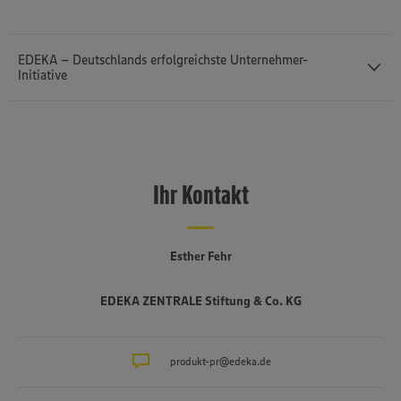
EDEKA – Deutschlands erfolgreichste Unternehmer-
Initiative
Das Profil des mittelständisch und genossenschaftlich geprägten
EDEKA-Verbunds basiert auf dem erfolgreichen Zusammenspiel
dreier Stufen: Bundesweit verleihen rund 3.200 selbstständige
Ihr Kontakt
Kaufleute EDEKA ein Gesicht. Sie übernehmen auf
Einzelhandelsebene die Rolle des Nahversorgers, der für
Lebensmittelqualität und Genuss steht. Unterstützt werden sie von
sechs regionalen Großhandelsbetrieben, die täglich frische Ware in
Esther Fehr
die EDEKA-Märkte liefern und darüber hinaus von Vertriebs- bis zu
Expansionsthemen an ihrer Seite stehen. Die Koordination der
EDEKA ZENTRALE Stiftung & Co. KG
EDEKA-Strategie erfolgt in der Hamburger EDEKA-Zentrale. Sie
steuert das nationale Warengeschäft ebenso wie die erfolgreiche
Kampagne „Wir ♥ Lebensmittel“ und gibt vielfältige Impulse zur
Realisierung verbundübergreifender Ziele. Mit dem
produkt-pr@edeka.de
Tochterunternehmen Netto Marken-Discount setzt sie darüber hinaus
erfolgreiche Akzente im Discountgeschäft. Fachhandelsformate wie