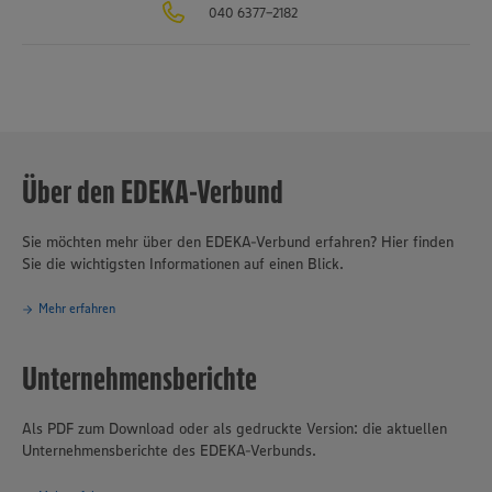
040 6377-2182
trinkgut, NATURKIND oder budni, die Kooperation mit dem online-
basierten Lieferdienst Picnic und das Großverbrauchergeschäft mit
dem EDEKA Foodservice runden das breite Leistungsspektrum des
Unternehmensverbunds ab. EDEKA erzielte 2025 mit 10.871
Märkten und rund 417.500 Mitarbeiter:innen einen Umsatz von 77,3
Mrd. Euro. Mit mehr als 20.900 Auszubildenden in fast 40
Berufsbildern ist EDEKA einer der führenden Ausbilder in
Deutschland.
Über den EDEKA-Verbund
Sie möchten mehr über den EDEKA-Verbund erfahren? Hier finden
Sie die wichtigsten Informationen auf einen Blick.
Mehr erfahren
Unternehmensberichte
Als PDF zum Download oder als gedruckte Version: die aktuellen
Unternehmensberichte des EDEKA-Verbunds.