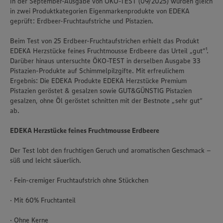
In der September-Ausgabe von ÖKO-TEST (09/2025) wurden gleich
in zwei Produktkategorien Eigenmarkenprodukte von EDEKA
geprüft: Erdbeer-Fruchtaufstriche und Pistazien.
Beim Test von 25 Erdbeer-Fruchtaufstrichen erhielt das Produkt
EDEKA Herzstücke feines Fruchtmousse Erdbeere das Urteil „gut“¹.
Darüber hinaus untersuchte ÖKO-TEST in derselben Ausgabe 33
Pistazien-Produkte auf Schimmelpilzgifte. Mit erfreulichem
Ergebnis: Die EDEKA Produkte EDEKA Herzstücke Premium
Pistazien geröstet & gesalzen sowie GUT&GÜNSTIG Pistazien
gesalzen, ohne Öl geröstet schnitten mit der Bestnote „sehr gut“
ab.
EDEKA Herzstücke feines Fruchtmousse Erdbeere
Der Test lobt den fruchtigen Geruch und aromatischen Geschmack –
süß und leicht säuerlich.
· Fein-cremiger Fruchtaufstrich ohne Stückchen
· Mit 60% Fruchtanteil
· Ohne Kerne