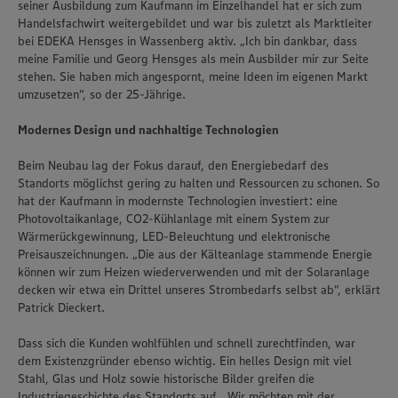
seiner Ausbildung zum Kaufmann im Einzelhandel hat er sich zum
Handelsfachwirt weitergebildet und war bis zuletzt als Marktleiter
bei EDEKA Hensges in Wassenberg aktiv. „Ich bin dankbar, dass
meine Familie und Georg Hensges als mein Ausbilder mir zur Seite
stehen. Sie haben mich angespornt, meine Ideen im eigenen Markt
umzusetzen“, so der 25-Jährige.
Modernes Design und nachhaltige Technologien
Beim Neubau lag der Fokus darauf, den Energiebedarf des
Standorts möglichst gering zu halten und Ressourcen zu schonen. So
hat der Kaufmann in modernste Technologien investiert: eine
Photovoltaikanlage, CO2-Kühlanlage mit einem System zur
Wärmerückgewinnung, LED-Beleuchtung und elektronische
Preisauszeichnungen. „Die aus der Kälteanlage stammende Energie
können wir zum Heizen wiederverwenden und mit der Solaranlage
decken wir etwa ein Drittel unseres Strombedarfs selbst ab“, erklärt
Patrick Dieckert.
Dass sich die Kunden wohlfühlen und schnell zurechtfinden, war
dem Existenzgründer ebenso wichtig. Ein helles Design mit viel
Stahl, Glas und Holz sowie historische Bilder greifen die
Industriegeschichte des Standorts auf. „Wir möchten mit der