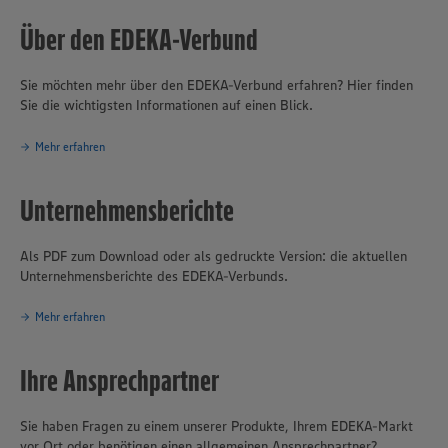
Kaufleuten in Nordrhein-Westfalen und angrenzenden Regionen in
Niedersachsen und Rheinland-Pfalz rund 680 Vollsortiment-
Über den EDEKA-Verbund
Lebensmittelmärkte unter den Marken EDEKA und Marktkauf sowie
über 269 Getränkemärkte (mehrheitlich unter der Marke trinkgut).
Sie möchten mehr über den EDEKA-Verbund erfahren? Hier finden
Der Fleischhof Rasting und die Bäckerei Büsch gehören als
Sie die wichtigsten Informationen auf einen Blick.
Produktionsbetriebe ebenfalls zu EDEKA Rhein-Ruhr. Das
genossenschaftlich organisierte Unternehmen mit Sitz in Moers
erwirtschaftete 2024 einen Umsatz von rund 6,5 Milliarden Euro.
Mehr erfahren
Mit fast 50.000 Mitarbeitern gehört es zu den größten
Arbeitgebern und Ausbildungsbetrieben in der Region. Täglich
Unternehmensberichte
vertrauen mehr als eine Millionen Kundinnen und Kunden auf die
EDEKA-Frische, auf Qualität und Sortimentsvielfalt.
Als PDF zum Download oder als gedruckte Version: die aktuellen
Unternehmensberichte des EDEKA-Verbunds.
Mehr erfahren
Ihre Ansprechpartner
Sie haben Fragen zu einem unserer Produkte, Ihrem EDEKA-Markt
vor Ort oder benötigen einen allgemeinen Ansprechpartner?