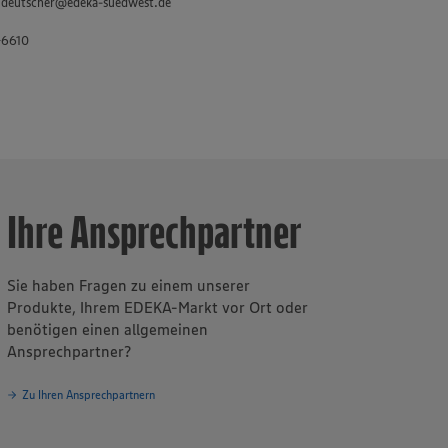
d.deutscher@edeka-suedwest.de
inklusive des
-6610
twa 3.400
sbilder in der
ür Fleisch und
Ihre Ansprechpartner
Sie haben Fragen zu einem unserer
Produkte, Ihrem EDEKA-Markt vor Ort oder
benötigen einen allgemeinen
Ansprechpartner?
Zu Ihren Ansprechpartnern