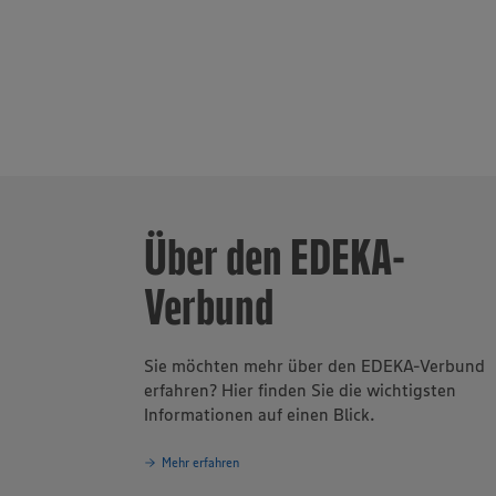
Partnerbetrie
www.zukunftl
selbständigen
Auszubildende
Region. Insge
Wurst sowie K
Über den EDEKA-
Verbund
Sie möchten mehr über den EDEKA-Verbund
erfahren? Hier finden Sie die wichtigsten
Informationen auf einen Blick.
Mehr erfahren