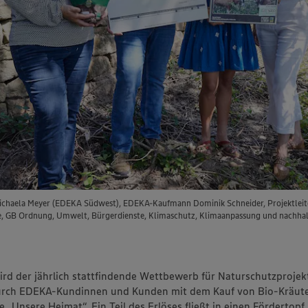
Michaela Meyer (EDEKA Südwest), EDEKA-Kaufmann Dominik Schneider, Projektlei
e, GB Ordnung, Umwelt, Bürgerdienste, Klimaschutz, Klimaanpassung und nachhalt
ird der jährlich stattfindende Wettbewerb für Naturschutzprojek
rch EDEKA-Kundinnen und Kunden mit dem Kauf von Bio-Kräute
„Unsere Heimat“. Ein Teil des Erlöses fließt in einen Fördertopf