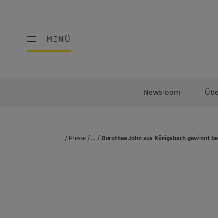
MENÜ
MENÜ
Newsroom
Übe
Presse
...
Pressemeldungen
Dorothea John aus Königsbach gewinnt b