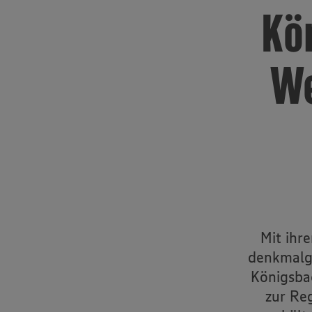
Kö
We
Mit ihr
denkmalge
Königsba
zur Re