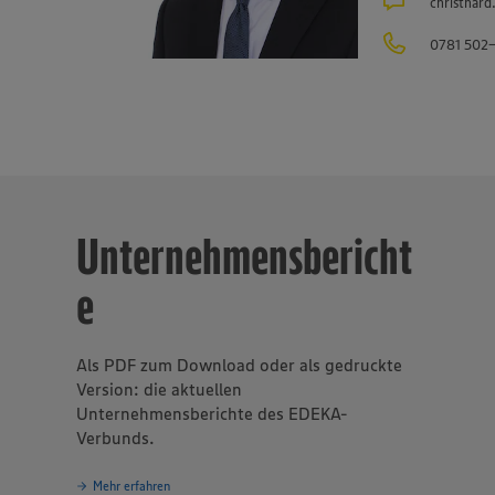
christhar
ben der regionalen Landwirtschaft im Überblick gibt es unter
eben.de/regionale-partnerschaften
. Der Unternehmensverbund, 
0781 502
 Einzelhandels, ist mit rund 47.000 Mitarbeitenden, darunter e
 in rund 40 Berufsbildern, einer der größten Arbeitgeber und Au
samt etwa 10.000 Mitarbeitende arbeiten an den Bedientheken f
äse, Fisch und Backwaren.
Unternehmensbericht
e
Als PDF zum Download oder als gedruckte
Version: die aktuellen
Unternehmensberichte des EDEKA-
Verbunds.
Mehr erfahren