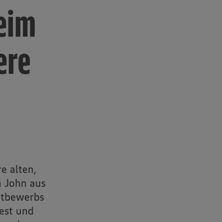
eim
ere
e alten,
a John aus
ttbewerbs
est und