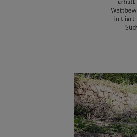
erhält
Wettbewe
initiie
Süd