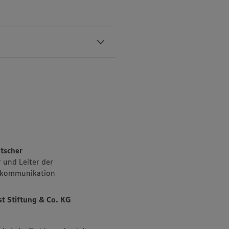
schaften in
n 11
ndigen
triebsgebiet
owie den Süden
sch- und
tscher
 und Leiter der
kommunikation
tenauer
es Sortiments
 Stiftung & Co. KG
 „Unsere
 und
 an