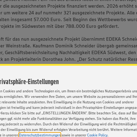
ür die ausgezeichneten Projekte finanziert werden. 2026 erhöht s
er um weitere 24 auf nunmehr 321 ausgezeichnete Projekte. Alle 
alten insgesamt 57.000 Euro. Seit Beginn des Wettbewerbs wur
rojekte im Südwesten mit über 788.000 Euro gefördert.
ft für das nun ausgezeichnete Projekt übernimmt EDEKA Schnei
der Weinstraße. Kaufmann Dominik Schneider übergab gemeinsa
r, Geschäftsbereichsleitung Nachhaltigkeit EDEKA Südwest, den
 an Projektleiterin Dorothea John. „Der Schutz natürlicher Re
en Vielfalt ist eine wichtige Voraussetzung für eine langfristig st
ersorgung – auch in unserer Region“, erläuterte der Kaufmann. 
e: „Mit dem Wettbewerb fördern wir gezielt Projekte vor Ort, di
Privatsphäre-Einstellungen
weiterentwickeln. Gleichzeitig machen wir Engagement sichtbar
en Cookies und andere Technologien ein, um Ihnen ein bestmögliches Nutzungserlebnis un
nitiativen, die konkrete Beiträge zum Naturschutz leisten.“ Die S
zu ermöglichen. Wir verwenden Ihre Daten, um unsere Website zu personalisieren und Ih
ternational schätzt die Bedrohung der biologischen Vielfalt in N
 relevante Inhalte anzubieten. Ihre Einwilligung in die Nutzung von Cookies und anderer
aften als hoch ein. Der Rückgang zahlreicher Pflanzen- und Tier
ien ist freiwillig und kann jederzeit individuell in den Privatsphäre-Einstellungen angepa
wirkungen des Klimawandels zusätzlich verstärkt. Vor diesem H
Hierzu klicken Sie bitte auf „EINSTELLUNGEN ÄNDERN”. Bitte beachten Sie, dass auf Basi
ngen ggf. nicht mehr alle Funktionalitäten zur Verfügung stehen. Sie haben das Recht, ihre
e Maßnahmen zur Pflege und Entwicklung von Lebensräumen sow
gung jederzeit zu widerrufen. Durch den Widerruf der Einwilligung wird die Rechtmäßigkei
on Biotopen von besonderer Bedeutung.
der Einwilligung bis zum Widerruf erfolgten Verarbeitung nicht berührt. Weitere Informa
ie in unseren
Datenschutzbestimmungen
sowie in unserer
Cookie Policy
.