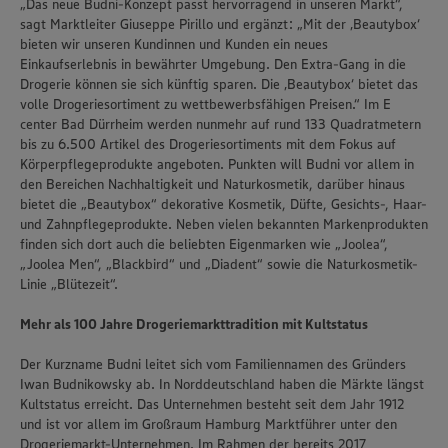
„Das neue Budni-Konzept passt hervorragend in unseren Markt“,
sagt Marktleiter Giuseppe Pirillo und ergänzt: „Mit der ‚Beautybox‘
bieten wir unseren Kundinnen und Kunden ein neues
Einkaufserlebnis in bewährter Umgebung. Den Extra-Gang in die
Drogerie können sie sich künftig sparen. Die ‚Beautybox‘ bietet das
volle Drogeriesortiment zu wettbewerbsfähigen Preisen.“ Im E
center Bad Dürrheim werden nunmehr auf rund 133 Quadratmetern
bis zu 6.500 Artikel des Drogeriesortiments mit dem Fokus auf
Körperpflegeprodukte angeboten. Punkten will Budni vor allem in
den Bereichen Nachhaltigkeit und Naturkosmetik, darüber hinaus
bietet die „Beautybox“ dekorative Kosmetik, Düfte, Gesichts-, Haar-
und Zahnpflegeprodukte. Neben vielen bekannten Markenprodukten
finden sich dort auch die beliebten Eigenmarken wie „Joolea“,
„Joolea Men“, „Blackbird“ und „Diadent“ sowie die Naturkosmetik-
Linie „Blütezeit“.
Mehr als 100 Jahre Drogeriemarkttradition mit Kultstatus
Der Kurzname Budni leitet sich vom Familiennamen des Gründers
Iwan Budnikowsky ab. In Norddeutschland haben die Märkte längst
Kultstatus erreicht. Das Unternehmen besteht seit dem Jahr 1912
und ist vor allem im Großraum Hamburg Marktführer unter den
Drogeriemarkt-Unternehmen. Im Rahmen der bereits 2017