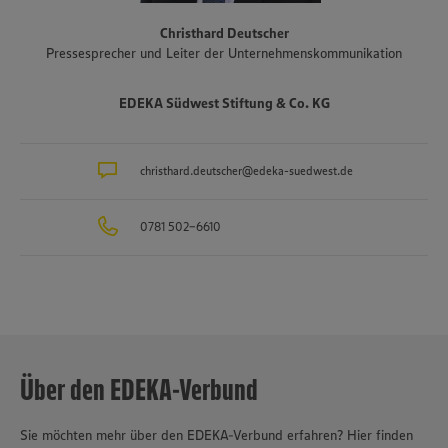
www.zukunftleben.de/regionale-partnerschaften
. Der
Christhard Deutscher
Unternehmensverbund, inklusive des selbständigen Einzelhandels,
Pressesprecher und Leiter der Unternehmenskommunikation
ist mit rund 47.000 Mitarbeitenden, darunter etwa 3.400
Auszubildende in rund 40 Berufsbildern, einer der größten
Arbeitgeber und Ausbilder in der Region. Insgesamt etwa 10.000
EDEKA Südwest Stiftung & Co. KG
Mitarbeitende arbeiten an den Bedientheken für Fleisch und Wurst
sowie Käse, Fisch und Backwaren.
christhard.deutscher@edeka-suedwest.de
0781 502-6610
Über den EDEKA-Verbund
Sie möchten mehr über den EDEKA-Verbund erfahren? Hier finden