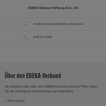
Auszubildende in rund 40 Berufsbildern, einer der größten
Arbeitgeber und Ausbilder in der Region. Insgesamt etwa 10.000
EDEKA Südwest Stiftung & Co. KG
Mitarbeitende arbeiten an den Bedientheken für Fleisch und Wurst
sowie Käse, Fisch und Backwaren.
christhard.deutscher@edeka-suedwest.de
0781 502-6610
Über den EDEKA-Verbund
Sie möchten mehr über den EDEKA-Verbund erfahren? Hier finden
Sie die wichtigsten Informationen auf einen Blick.
Mehr erfahren