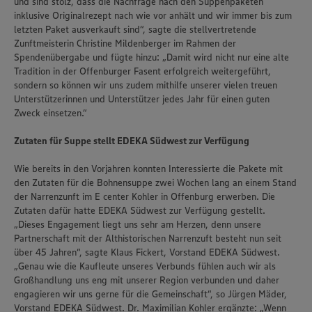
und sind stolz, dass die Nachfrage nach den Suppenpaketen
inklusive Originalrezept nach wie vor anhält und wir immer bis zum
letzten Paket ausverkauft sind“, sagte die stellvertretende
Zunftmeisterin Christine Mildenberger im Rahmen der
Spendenübergabe und fügte hinzu: „Damit wird nicht nur eine alte
Tradition in der Offenburger Fasent erfolgreich weitergeführt,
sondern so können wir uns zudem mithilfe unserer vielen treuen
Unterstützerinnen und Unterstützer jedes Jahr für einen guten
Zweck einsetzen.“
Zutaten für Suppe stellt EDEKA Südwest zur Verfügung
Wie bereits in den Vorjahren konnten Interessierte die Pakete mit
den Zutaten für die Bohnensuppe zwei Wochen lang an einem Stand
der Narrenzunft im E center Kohler in Offenburg erwerben. Die
Zutaten dafür hatte EDEKA Südwest zur Verfügung gestellt.
„Dieses Engagement liegt uns sehr am Herzen, denn unsere
Partnerschaft mit der Althistorischen Narrenzuft besteht nun seit
über 45 Jahren“, sagte Klaus Fickert, Vorstand EDEKA Südwest.
„Genau wie die Kaufleute unseres Verbunds fühlen auch wir als
Großhandlung uns eng mit unserer Region verbunden und daher
engagieren wir uns gerne für die Gemeinschaft“, so Jürgen Mäder,
Vorstand EDEKA Südwest. Dr. Maximilian Kohler ergänzte: „Wenn