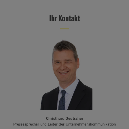
EDEKA Südwest mit Sitz in Offenburg ist eine von sechs EDEKA-
Regionalgesellschaften in Deutschland und erzielte im Jahr 2025
einen Verbund-Einzelhandelsumsatz von 11 Milliarden Euro. Mit rund
Ihr Kontakt
1.100 Märkten, größtenteils betrieben von selbstständigen
Kaufleuten, ist EDEKA Südwest im Südwesten flächendeckend
präsent. Das Vertriebsgebiet erstreckt sich über Baden-
Württemberg, Rheinland-Pfalz und das Saarland sowie den Süden
Hessens und Teile Bayerns. Zum Unternehmensverbund gehören
auch der Fleisch- und Wurstwarenhersteller EDEKA Südwest Fleisch
inklusive Produktionsstandort Schwarzwaldhof für Schwarzwälder
Schinken und geräucherte Produkte, die Bäckereigruppe Backkultur,
der Mineralbrunnen Schwarzwald-Sprudel, der Ortenauer
Weinkeller und der Fischwarenspezialist Frischkost. Einer der
Schwerpunkte des Sortiments der Märkte liegt auf Produkten aus
der Region. Im Rahmen der Regionalmarke „Unsere Heimat“
arbeitet EDEKA Südwest beispielsweise mit mehr als 1.500
Erzeugern und Lieferanten aus Bundesländern des Vertriebsgebiets
zusammen. Eine Auswahl an Partnerbetrieben der regionalen
Landwirtschaft im Überblick gibt es unter
www.zukunftleben.de/regionale-partnerschaften
. Der
Christhard Deutscher
Unternehmensverbund, inklusive des selbständigen Einzelhandels,
Pressesprecher und Leiter der Unternehmenskommunikation
ist mit rund 47.000 Mitarbeitenden, darunter etwa 3.400