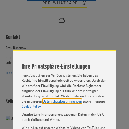
PER WHATSAPP
Wir setzen Cookies und andere Technologien ein, um Ihnen
ein bestmögliches Nutzungserlebnis unserer Website zu
ermöglichen. Wir verwenden Ihre Daten, um unsere
Kontakt
Website zu personalisieren und Ihnen möglichst relevante
Inhalte anzubieten. Ihre Einwilligung in die Nutzung von
Frau Rosenow
Cookies und anderer Technologien ist freiwillig und kann
jederzeit individuell in den Privatsphäre-Einstellungen
Selbstständiger Einzelhandel
angepasst werden. Hierzu klicken Sie bitte auf
Job-ID: 62644
Ihre Privatsphäre-Einstellungen
„EINSTELLUNGEN ÄNDERN”. Bitte beachten Sie, dass auf
Basis Ihrer Einstellungen ggf. nicht mehr alle
033764 - 2515 4471
Funktionalitäten zur Verfügung stehen. Sie haben das
Recht, ihre Einwilligung jederzeit zu widerrufen. Durch den
Widerruf der Einwilligung wird die Rechtmäßigkeit der
aufgrund der Einwilligung bis zum Widerruf erfolgten
Verarbeitung nicht berührt. Weitere Informationen finden
Selbstständiger Einzelhandel
Sie in unseren
Datenschutzbestimmungen
sowie in unserer
Cookie Policy
.
Verarbeitung Ihrer personenbezogenen Daten in den USA
durch YouTube und Vimeo:
Wir binden auf unserer Webseite Videos von YouTube und