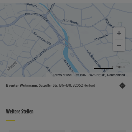
200 m
Terms of use
© 1987–2026 HERE, Deutschland
E center Wehrmann
, Salzufler Str. 136-138, 32052 Herford
Weitere Stellen