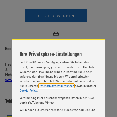
Wir setzen Cookies und andere Technologien ein, um Ihnen
JETZT BEWERBEN
ein bestmögliches Nutzungserlebnis unserer Website zu
ermöglichen. Wir verwenden Ihre Daten, um unsere
Website zu personalisieren und Ihnen möglichst relevante
Inhalte anzubieten. Ihre Einwilligung in die Nutzung von
Cookies und anderer Technologien ist freiwillig und kann
jederzeit individuell in den Privatsphäre-Einstellungen
Kontakt
angepasst werden. Hierzu klicken Sie bitte auf
Ihre Privatsphäre-Einstellungen
„EINSTELLUNGEN ÄNDERN”. Bitte beachten Sie, dass auf
Basis Ihrer Einstellungen ggf. nicht mehr alle
Funktionalitäten zur Verfügung stehen. Sie haben das
Ihre Ansprechperson
Recht, ihre Einwilligung jederzeit zu widerrufen. Durch den
Jan Striepens
Widerruf der Einwilligung wird die Rechtmäßigkeit der
Mehr über EDEKA Baisch:
aufgrund der Einwilligung bis zum Widerruf erfolgten
www.edeka-baisch.de
Verarbeitung nicht berührt. Weitere Informationen finden
Sie in unseren
Datenschutzbestimmungen
sowie in unserer
Cookie Policy
.
Verarbeitung Ihrer personenbezogenen Daten in den USA
Tobias Baisch e.K.
durch YouTube und Vimeo:
Wir binden auf unserer Webseite Videos von YouTube und
Vimeo ein. Wenn Sie auf „Zustimmen” klicken, ohne die