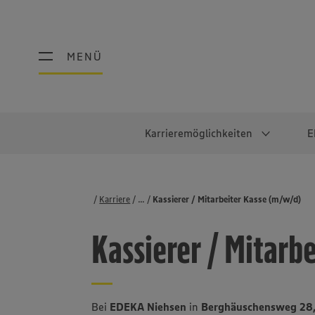
MENÜ
MENÜ
Karrieremöglichkeiten
E
Schüler:innen
Warum EDEKA?
Studierend
Berufe@ED
Karriere
...
Stellenbörse
Kassierer / Mitarbeiter Kasse (m/w/d)
Ausbildung & Duales Studium
Work-Life-Balance
Studentisches P
Einzelhandel
Kassierer / Mitarb
Schülerpraktikum
Faires Gehalt
Abschlussarbeit
Lebensmittelpro
Diversität
Werkstudierende
Lager & Logistik
Noch Fragen?
IT
Bei
EDEKA Niehsen
in
Berghäuschensweg 28