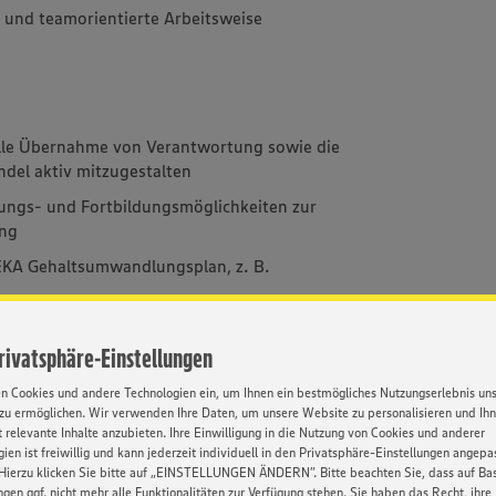
ge und teamorientierte Arbeitsweise
lle Übernahme von Verantwortung sowie die
ndel aktiv mitzugestalten
dungs- und Fortbildungsmöglichkeiten zur
ung
DEKA Gehaltsumwandlungsplan, z. B.
eitsplatz mit langfristigen Perspektiven und
iche Lebensphasen
Privatsphäre-Einstellungen
der und eine Mitarbeitendenkultur, in der
en Cookies und andere Technologien ein, um Ihnen ein bestmögliches Nutzungserlebnis un
tändlich ist
zu ermöglichen. Wir verwenden Ihre Daten, um unsere Website zu personalisieren und Ih
 relevante Inhalte anzubieten. Ihre Einwilligung in die Nutzung von Cookies und anderer
ien ist freiwillig und kann jederzeit individuell in den Privatsphäre-Einstellungen angepa
Hierzu klicken Sie bitte auf „EINSTELLUNGEN ÄNDERN”. Bitte beachten Sie, dass auf Basi
ngen ggf. nicht mehr alle Funktionalitäten zur Verfügung stehen. Sie haben das Recht, ihre