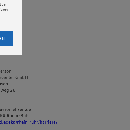
t der
tionen
licken,
bs. 1
EN
eitet
senen
udem
er Cookie
person
hecenter GmbH
hsen
sweg 28
eroniehsen.de
KA Rhein-Ruhr:
d.edeka/rhein-ruhr/karriere/