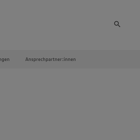
ngen
Ansprechpartner:innen
Mitarbeiter:innen
EDEKA Campus
Digitales Lernen
Veranstaltungen &
Wettbewerbe