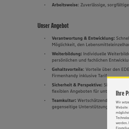
Arbeitsweise
: Zuverlässige, sorgfälti
Unser Angebot
Verantwortung & Entwicklung:
Schne
Möglichkeit, den Lebensmitteleinzelha
Weiterbildung:
Individuelle Weiterbil
persönlichen und fachlichen Entwickl
Gehaltsvorteile
: Vorteile über den E
Firmenhandy inklusive Tarif
Sicherheit & Perspektive:
Sicherer Arb
flexiblen Angeboten für unterschiedl
Ihre 
Teamkultur:
Wertschätzendes Miteinan
Wir setz
gegenseitige Unterstützung selbstvers
Website 
möglichst
Technolog
werden. 
Einstellu