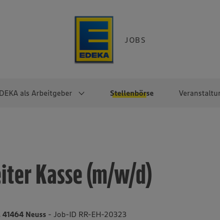
JOBS
DEKA als Arbeitgeber
Stellenbörse
Veranstaltu
e
EKA
Berufseinsteiger:innen
Arbeitgeber im
Berufserfahrene
Überblick
raktikum
Traineeprogramme
Berufe@EDEKA
eiter Kasse (m/w/d)
EDEKA-Zentrale
en
duktion
Direkteinstieg
Selbstständig mit EDEKA
EDEKA Fruchtkontor
ntätigkeit
Noch Fragen?
EDEKA Foodservice
EDEKA-
, 41464 Neuss
- Job-ID RR-EH-20323
Regionalgesellschaften