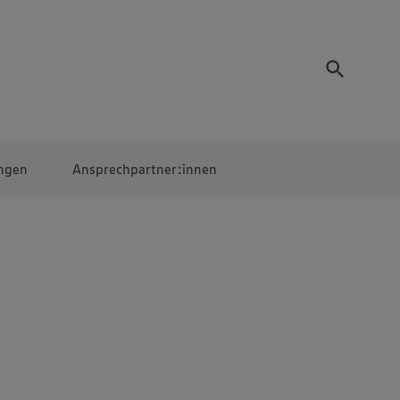
ngen
Ansprechpartner:innen
Mitarbeiter:innen
EDEKA Campus
Digitales Lernen
Veranstaltungen &
Wettbewerbe