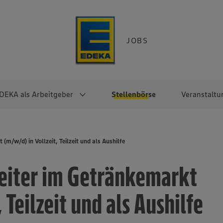
JOBS
DEKA als Arbeitgeber
Stellenbörse
Veranstaltu
e
EKA
Berufseinsteiger:innen
Arbeitgeber im
Berufserfahrene
(m/w/d) in Vollzeit, Teilzeit und als Aushilfe
Überblick
raktikum
Traineeprogramme
Berufe@EDEKA
beiter im Getränkemarkt
EDEKA-Zentrale
en
duktion
Direkteinstieg
Selbstständig mit EDEKA
EDEKA Fruchtkontor
ntätigkeit
Noch Fragen?
 Teilzeit und als Aushilfe
EDEKA Foodservice
EDEKA-
Regionalgesellschaften