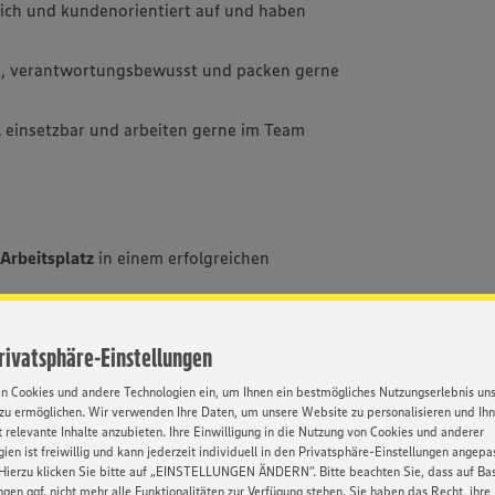
lich und kundenorientiert auf und haben
tig, verantwortungsbewusst und packen gerne
bel einsetzbar und arbeiten gerne im Team
Arbeitsplatz
in einem erfolgreichen
arbeitung
im jeweiligen Aufgabenbereich
namisches Team
mit persönlicher Atmosphäre
Privatsphäre-Einstellungen
en Cookies und andere Technologien ein, um Ihnen ein bestmögliches Nutzungserlebnis un
eidungswege
zu ermöglichen. Wir verwenden Ihre Daten, um unsere Website zu personalisieren und Ih
 relevante Inhalte anzubieten. Ihre Einwilligung in die Nutzung von Cookies und anderer
önlichen Weiterbildung
ien ist freiwillig und kann jederzeit individuell in den Privatsphäre-Einstellungen angepa
Hierzu klicken Sie bitte auf „EINSTELLUNGEN ÄNDERN”. Bitte beachten Sie, dass auf Basi
eit sowie Angebote über den
EDEKA
ngen ggf. nicht mehr alle Funktionalitäten zur Verfügung stehen. Sie haben das Recht, ihre