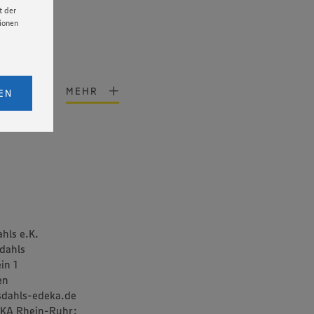
t der
tionen
licken,
bs. 1
MEHR
EN
eimkehr
eitet
senen
udem
er Cookie
hls e.K.
dahls
in 1
en
dahls-edeka.de
KA Rhein-Ruhr: