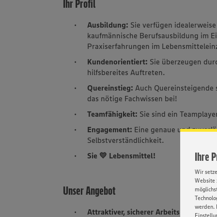
Ihr Profil
Ausbildung:
Sie verfügen idealerweise
kaufmännische Berufsausbildung im Ein
Praxiserfahrungen im Lebensmittelei
Kundenorientiert:
Sie überzeugen dur
hilfsbereites Auftreten.
Quereinstieg:
Auch Quereinsteigende s
das nötige Fachwissen bei!
Teamfähigkeit:
Sie sind ein Teamplaye
Engagement:
Eine genaue und zuverläs
Selbstverständlichkeit.
Ihre 
Sie 💛 Lebensmittel!
Wir setz
Website 
Unser Angebot
möglichst
Technolog
werden. 
Attraktiver, sicherer Arbeitsplatz:
Wir b
Einstellu