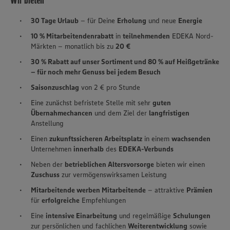
Wir bieten
30 Tage Urlaub
– für Deine
Erholung
und neue
Energie
10 % Mitarbeitendenrabatt
in
teilnehmenden
EDEKA Nord-
Märkten – monatlich bis zu
20 €
30 % Rabatt auf unser Sortiment und 80 % auf Heißgetränke
– für noch mehr Genuss bei jedem Besuch
Saisonzuschlag
von 2 € pro Stunde
Eine zunächst befristete Stelle mit sehr
guten
Übernahmechancen
und dem Ziel der
langfristigen
Anstellung
Einen
zukunftssicheren Arbeitsplatz
in einem
wachsenden
Unternehmen
innerhalb
des
EDEKA-Verbunds
Neben der
betrieblichen Altersvorsorge
bieten wir einen
Zuschuss
zur vermögenswirksamen Leistung
Mitarbeitende werben Mitarbeitende
– attraktive
Prämien
für
erfolgreiche
Empfehlungen
Eine
intensive Einarbeitung
und regelmäßige
Schulungen
zur persönlichen und fachlichen
Weiterentwicklung
sowie