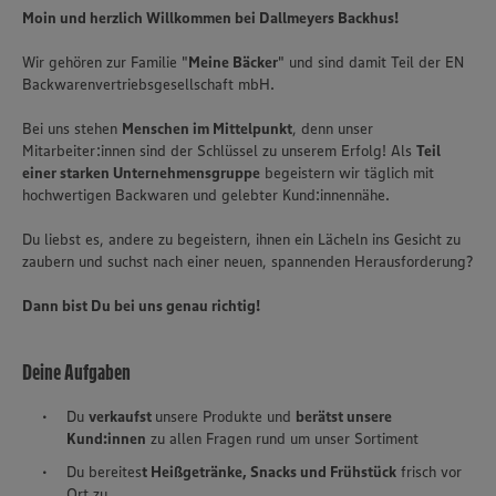
Moin und herzlich Willkommen bei Dallmeyers Backhus!
Wir gehören zur Familie "
Meine Bäcker
" und sind damit Teil der EN
Backwarenvertriebsgesellschaft mbH.
Bei uns stehen
Menschen im Mittelpunkt
, denn unser
Mitarbeiter:innen sind der Schlüssel zu unserem Erfolg! Als
Teil
einer starken Unternehmensgruppe
begeistern wir täglich mit
hochwertigen Backwaren und gelebter Kund:innennähe.
Du liebst es, andere zu begeistern, ihnen ein Lächeln ins Gesicht zu
zaubern und suchst nach einer neuen, spannenden Herausforderung?
Dann bist Du bei uns genau richtig!
Deine Aufgaben
Du
verkaufst
unsere Produkte und
berätst unsere
Kund:innen
zu allen Fragen rund um unser Sortiment
Du bereites
t Heißgetränke, Snacks und Frühstück
frisch vor
Ort zu