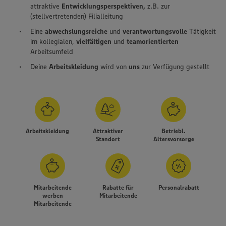
attraktive
Entwicklungsperspektiven,
z.B. zur
(stellvertretenden) Filialleitung
Eine
abwechslungsreiche
und
verantwortungsvolle
Tätigkeit
im kollegialen,
vielfältigen
und
teamorientierten
Arbeitsumfeld
Deine
Arbeitskleidung
wird von
uns
zur Verfügung gestellt
Arbeitskleidung
Attraktiver
Betriebl.
Standort
Altersvorsorge
Mitarbeitende
Rabatte für
Personalrabatt
werben
Mitarbeitende
Wir setzen Cookies und andere Technologien ein, um Ihnen
Mitarbeitende
ein bestmögliches Nutzungserlebnis unserer Website zu
ermöglichen. Wir verwenden Ihre Daten, um unsere