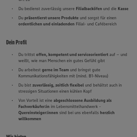
Du bedienst zuverlässig unsere
Filialbacköfen
und die
Kasse
Du
präsentierst unsere Produkte
und sorgst für einen
ordentlichen und einladenden
Filial- und Cafébereich
Dein Profil
Du trittst
offen, kompetent und serviceorientiert
auf – und
weißt, wie man Menschen ein gutes Gefühl gibt
Du arbeitest
gerne im Team
und bringst gute
Kommunikationsfähigkeiten mit (mind. B1-Niveau)
Du bist
zuverlässig, zeitlich flexibel
und behältst auch in
stressigen Situationen einen kühlen Kopf
Von Vorteil ist eine
abgeschlossene Ausbildung als
Fachverkäufer:in
im Lebensmittelhandwerk -
Quereinsteiger:innen
sind bei uns ebenfalls
herzlich
willkommen