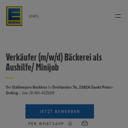
JOBS
Verkäufer (m/w/d) Bäckerei als
Aushilfe/ Minijob
Bei
Dallmeyers Backhus
in
Dreilanden 7b, 25826 Sankt Peter-
Ording
- Job-ID NO-412508
JETZT BEWERBEN
PER WHATSAPP