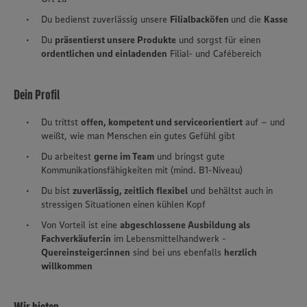
Du bedienst zuverlässig unsere
Filialbacköfen
und die
Kasse
Du
präsentierst unsere Produkte
und sorgst für einen
ordentlichen und einladenden
Filial- und Cafébereich
Dein Profil
Du trittst
offen, kompetent und serviceorientiert
auf – und
weißt, wie man Menschen ein gutes Gefühl gibt
Du arbeitest
gerne im Team
und bringst gute
Kommunikationsfähigkeiten mit (mind. B1-Niveau)
Du bist
zuverlässig, zeitlich flexibel
und behältst auch in
stressigen Situationen einen kühlen Kopf
Von Vorteil ist eine
abgeschlossene Ausbildung als
Fachverkäufer:in
im Lebensmittelhandwerk -
Quereinsteiger:innen
sind bei uns ebenfalls
herzlich
willkommen