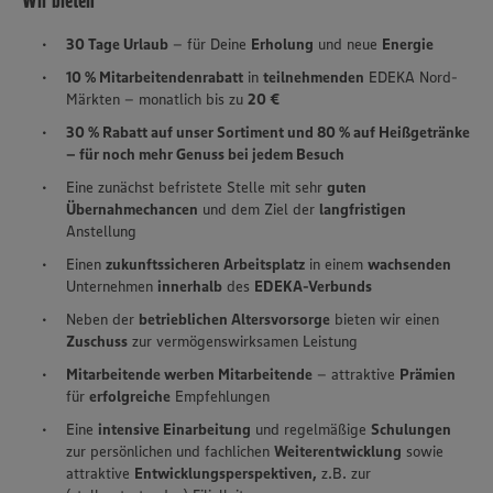
Wir bieten
30 Tage Urlaub
– für Deine
Erholung
und neue
Energie
10 % Mitarbeitendenrabatt
in
teilnehmenden
EDEKA Nord-
Märkten – monatlich bis zu
20 €
30 % Rabatt auf unser Sortiment und 80 % auf Heißgetränke
– für noch mehr Genuss bei jedem Besuch
Eine zunächst befristete Stelle mit sehr
guten
Übernahmechancen
und dem Ziel der
langfristigen
Anstellung
Einen
zukunftssicheren Arbeitsplatz
in einem
wachsenden
Unternehmen
innerhalb
des
EDEKA-Verbunds
Neben der
betrieblichen Altersvorsorge
bieten wir einen
Zuschuss
zur vermögenswirksamen Leistung
Mitarbeitende werben Mitarbeitende
– attraktive
Prämien
für
erfolgreiche
Empfehlungen
Eine
intensive Einarbeitung
und regelmäßige
Schulungen
zur persönlichen und fachlichen
Weiterentwicklung
sowie
attraktive
Entwicklungsperspektiven,
z.B. zur