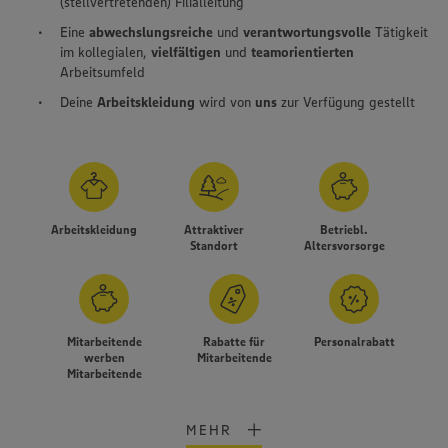
(stellvertretenden) Filialleitung
Eine
abwechslungsreiche
und
verantwortungsvolle
Tätigkeit
im kollegialen,
vielfältigen
und
teamorientierten
Arbeitsumfeld
Deine
Arbeitskleidung
wird von
uns
zur Verfügung gestellt
Arbeitskleidung
Attraktiver
Betriebl.
Standort
Altersvorsorge
Mitarbeitende
Rabatte für
Personalrabatt
werben
Mitarbeitende
Wir setzen Cookies und andere Technologien ein, um Ihnen
Mitarbeitende
ein bestmögliches Nutzungserlebnis unserer Website zu
ermöglichen. Wir verwenden Ihre Daten, um unsere
Website zu personalisieren und Ihnen möglichst relevante
MEHR
Inhalte anzubieten. Ihre Einwilligung in die Nutzung von