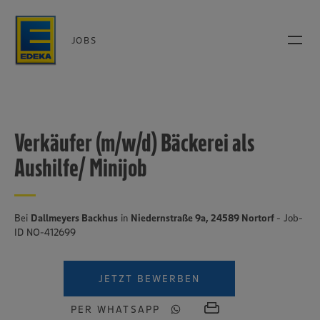
JOBS
Verkäufer (m/w/d) Bäckerei als
Aushilfe/ Minijob
Bei
Dallmeyers Backhus
in
Niedernstraße 9a, 24589 Nortorf
- Job-
ID NO-412699
JETZT BEWERBEN
PER WHATSAPP