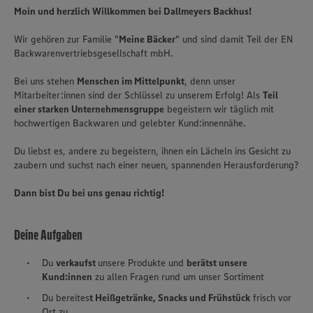
Moin und herzlich Willkommen bei Dallmeyers Backhus!
Wir gehören zur Familie "
Meine Bäcker
" und sind damit Teil der EN
Backwarenvertriebsgesellschaft mbH.
Bei uns stehen
Menschen im Mittelpunkt
, denn unser
Mitarbeiter:innen sind der Schlüssel zu unserem Erfolg! Als
Teil
einer starken Unternehmensgruppe
begeistern wir täglich mit
hochwertigen Backwaren und gelebter Kund:innennähe.
Du liebst es, andere zu begeistern, ihnen ein Lächeln ins Gesicht zu
zaubern und suchst nach einer neuen, spannenden Herausforderung?
Dann bist Du bei uns genau richtig!
Deine Aufgaben
Du
verkaufst
unsere Produkte und
berätst unsere
Kund:innen
zu allen Fragen rund um unser Sortiment
Du bereites
t Heißgetränke, Snacks und Frühstück
frisch vor
Ort zu