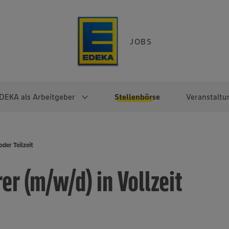
JOBS
DEKA als Arbeitgeber
Stellenbörse
Veranstaltu
e
EKA
Berufseinsteiger:innen
Arbeitgeber im
Berufserfahrene
oder Teilzeit
Überblick
raktikum
Traineeprogramme
Berufe@EDEKA
er (m/w/d) in Vollzeit
EDEKA-Zentrale
en
duktion
Direkteinstieg
Selbstständig mit EDEKA
EDEKA Fruchtkontor
ntätigkeit
Noch Fragen?
EDEKA Foodservice
EDEKA-
Regionalgesellschaften