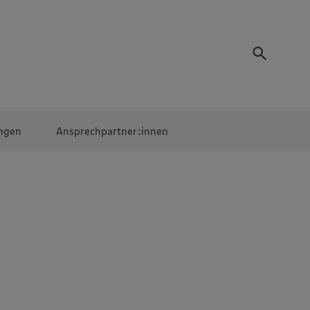
ngen
Ansprechpartner:innen
Mitarbeiter:innen
EDEKA Campus
Digitales Lernen
Veranstaltungen &
Wettbewerbe