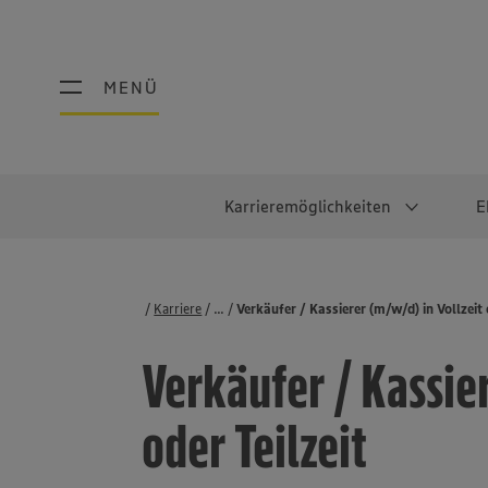
MENÜ
MENÜ
Karrieremöglichkeiten
E
Schüler:innen
Warum EDEKA?
Studierend
Berufe@ED
Karriere
...
Stellenbörse
Verkäufer / Kassierer (m/w/d) in Vollzeit 
Ausbildung & Duales Studium
Work-Life-Balance
Studentisches P
Einzelhandel
Verkäufer / Kassier
Schülerpraktikum
Faires Gehalt
Abschlussarbeit
Lebensmittelpro
Diversität
Werkstudierende
Lager & Logistik
oder Teilzeit
Noch Fragen?
IT