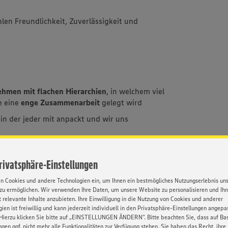
hlen Freundlichkeit, Zuverlässigkeit und
ehmen mit flachen Hierarchien
, in welchem viel
e eine
enge Zusammenarbeit
gelegt wird
, in der jeder mit anpackt und wir uns
einem
großen Parkplatz
Privatsphäre-Einstellungen
en Cookies und andere Technologien ein, um Ihnen ein bestmögliches Nutzungserlebnis un
zu ermöglichen. Wir verwenden Ihre Daten, um unsere Website zu personalisieren und Ih
 relevante Inhalte anzubieten. Ihre Einwilligung in die Nutzung von Cookies und anderer
ien ist freiwillig und kann jederzeit individuell in den Privatsphäre-Einstellungen angepa
Hierzu klicken Sie bitte auf „EINSTELLUNGEN ÄNDERN”. Bitte beachten Sie, dass auf Basi
ngen ggf. nicht mehr alle Funktionalitäten zur Verfügung stehen. Sie haben das Recht, ihre