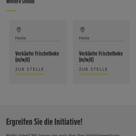
Weitere Stellen
Heide
Heide
Verkäufer Frischetheke
Verkäufer Frischetheke
(m/w/d)
(m/w/d)
ZUR STELLE
ZUR STELLE
Ergreifen Sie die Initiative!
Nichts dabei? Wir freuen uns auch über Ihre Initiativbewerbung.