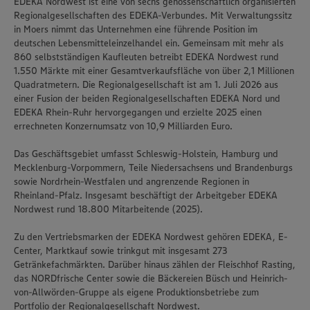
EDEKA Nordwest ist eine von sechs genossenschaftlich organisierten
Regionalgesellschaften des EDEKA-Verbundes. Mit Verwaltungssitz
in Moers nimmt das Unternehmen eine führende Position im
deutschen Lebensmitteleinzelhandel ein. Gemeinsam mit mehr als
860 selbstständigen Kaufleuten betreibt EDEKA Nordwest rund
1.550 Märkte mit einer Gesamtverkaufsfläche von über 2,1 Millionen
Quadratmetern. Die Regionalgesellschaft ist am 1. Juli 2026 aus
einer Fusion der beiden Regionalgesellschaften EDEKA Nord und
EDEKA Rhein-Ruhr hervorgegangen und erzielte 2025 einen
errechneten Konzernumsatz von 10,9 Milliarden Euro.
Das Geschäftsgebiet umfasst Schleswig-Holstein, Hamburg und
Mecklenburg-Vorpommern, Teile Niedersachsens und Brandenburgs
sowie Nordrhein-Westfalen und angrenzende Regionen in
Rheinland-Pfalz. Insgesamt beschäftigt der Arbeitgeber EDEKA
Nordwest rund 18.800 Mitarbeitende (2025).
Zu den Vertriebsmarken der EDEKA Nordwest gehören EDEKA, E-
Center, Marktkauf sowie trinkgut mit insgesamt 273
Getränkefachmärkten. Darüber hinaus zählen der Fleischhof Rasting,
das NORDfrische Center sowie die Bäckereien Büsch und Heinrich-
von-Allwörden-Gruppe als eigene Produktionsbetriebe zum
Portfolio der Regionalgesellschaft Nordwest.