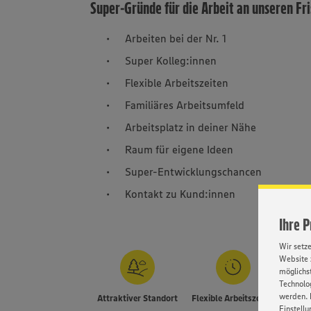
Super-Gründe für die Arbeit an unseren Fr
Arbeiten bei der Nr. 1
Super Kolleg:innen
Flexible Arbeitszeiten
Familiäres Arbeitsumfeld
Arbeitsplatz in deiner Nähe
Raum für eigene Ideen
Super-Entwicklungschancen
Kontakt zu Kund:innen
Ihre 
Wir setz
Website 
möglichst
Technolog
werden. 
Attraktiver Standort
Flexible Arbeitszeiten
Einstellu
E