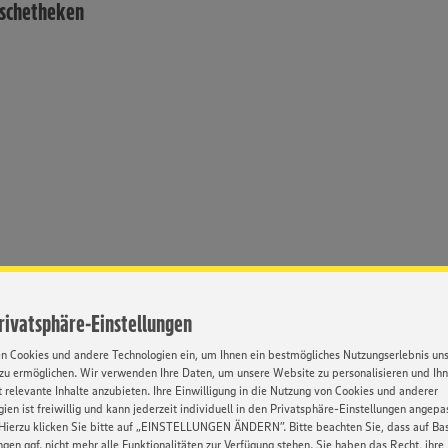
ischetheken
Privatsphäre-Einstellungen
en Cookies und andere Technologien ein, um Ihnen ein bestmögliches Nutzungserlebnis un
zu ermöglichen. Wir verwenden Ihre Daten, um unsere Website zu personalisieren und Ih
 relevante Inhalte anzubieten. Ihre Einwilligung in die Nutzung von Cookies und anderer
ien ist freiwillig und kann jederzeit individuell in den Privatsphäre-Einstellungen angepa
Hierzu klicken Sie bitte auf „EINSTELLUNGEN ÄNDERN”. Bitte beachten Sie, dass auf Basi
Umfassende
Weiterbildung
ngen ggf. nicht mehr alle Funktionalitäten zur Verfügung stehen. Sie haben das Recht, ihre
inarbeitung