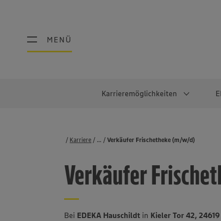
MENÜ
MENÜ
Karrieremöglichkeiten
E
Schüler:innen
Warum EDEKA?
Studierend
Berufe@ED
Karriere
...
Stellenbörse
Verkäufer Frischetheke (m/w/d)
Ausbildung & Duales Studium
Work-Life-Balance
Studentisches P
Einzelhandel
Verkäufer Frische
Schülerpraktikum
Faires Gehalt
Abschlussarbeit
Lebensmittelpro
Diversität
Werkstudierende
Lager & Logistik
Noch Fragen?
IT
Bei
EDEKA Hauschildt
in
Kieler Tor 42, 246