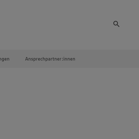
ngen
Ansprechpartner:innen
Mitarbeiter:innen
EDEKA Campus
Digitales Lernen
Veranstaltungen &
Wettbewerbe