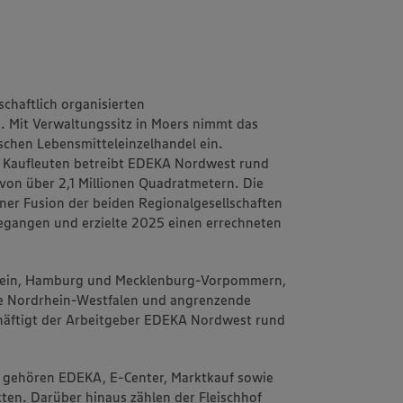
chaftlich organisierten
 Mit Verwaltungssitz in Moers nimmt das
chen Lebensmitteleinzelhandel ein.
 Kaufleuten betreibt EDEKA Nordwest rund
von über 2,1 Millionen Quadratmetern. Die
einer Fusion der beiden Regionalgesellschaften
angen und erzielte 2025 einen errechneten
stein, Hamburg und Mecklenburg-Vorpommern,
e Nordrhein-Westfalen und angrenzende
häftigt der Arbeitgeber EDEKA Nordwest rund
 gehören EDEKA, E-Center, Marktkauf sowie
ten. Darüber hinaus zählen der Fleischhof