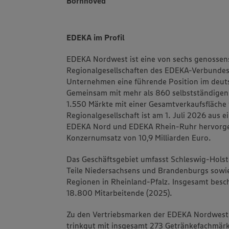
Bornhöved
EDEKA im Profil
EDEKA Nordwest ist eine von sechs genossens
Regionalgesellschaften des EDEKA-Verbundes.
Unternehmen eine führende Position im deuts
Gemeinsam mit mehr als 860 selbstständigen
1.550 Märkte mit einer Gesamtverkaufsfläche 
Regionalgesellschaft ist am 1. Juli 2026 aus 
EDEKA Nord und EDEKA Rhein-Ruhr hervorgeg
Konzernumsatz von 10,9 Milliarden Euro.
Das Geschäftsgebiet umfasst Schleswig-Hol
Teile Niedersachsens und Brandenburgs sowi
Regionen in Rheinland-Pfalz. Insgesamt besc
18.800 Mitarbeitende (2025).
Zu den Vertriebsmarken der EDEKA Nordwest
trinkgut mit insgesamt 273 Getränkefachmärk