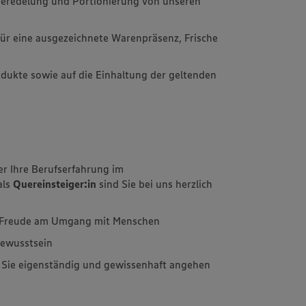
 Veredelung und Portionierung von unseren
l für eine ausgezeichnete Warenpräsenz, Frische
rodukte sowie auf die Einhaltung der geltenden
er Ihre Berufserfahrung im
als
Quereinsteiger:in
sind Sie bei uns herzlich
d Freude am Umgang mit Menschen
bewusstsein
e Sie eigenständig und gewissenhaft angehen