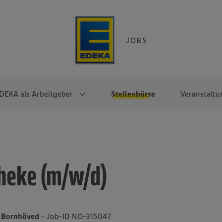
JOBS
DEKA als Arbeitgeber
Stellenbörse
Veranstaltu
e
EKA
Berufseinsteiger:innen
Arbeitgeber im
Berufserfahrene
Überblick
raktikum
Traineeprogramme
Berufe@EDEKA
theke (m/w/d)
EDEKA-Zentrale
en
duktion
Direkteinstieg
Selbstständig mit EDEKA
EDEKA Fruchtkontor
ntätigkeit
Noch Fragen?
EDEKA Foodservice
EDEKA-
19 Bornhöved
- Job-ID NO-315047
Regionalgesellschaften