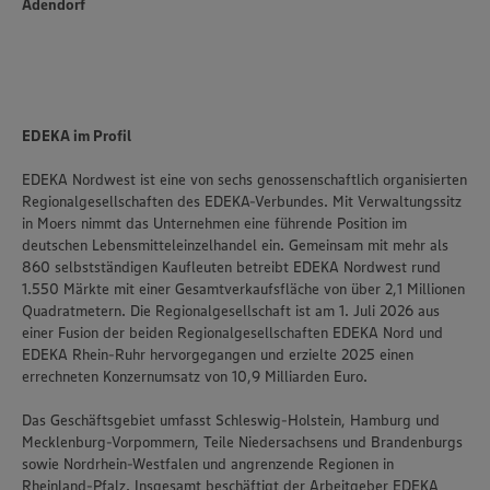
Adendorf
unseren Datenschutzhinweisen sowie in unserer Cookie
Policy unter den Stichworten „YouTube” und „Vimeo”.
EDEKA im Profil
EDEKA Nordwest ist eine von sechs genossenschaftlich organisierten
Regionalgesellschaften des EDEKA-Verbundes. Mit Verwaltungssitz
in Moers nimmt das Unternehmen eine führende Position im
deutschen Lebensmitteleinzelhandel ein. Gemeinsam mit mehr als
860 selbstständigen Kaufleuten betreibt EDEKA Nordwest rund
1.550 Märkte mit einer Gesamtverkaufsfläche von über 2,1 Millionen
Quadratmetern. Die Regionalgesellschaft ist am 1. Juli 2026 aus
einer Fusion der beiden Regionalgesellschaften EDEKA Nord und
EDEKA Rhein-Ruhr hervorgegangen und erzielte 2025 einen
errechneten Konzernumsatz von 10,9 Milliarden Euro.
Das Geschäftsgebiet umfasst Schleswig-Holstein, Hamburg und
Mecklenburg-Vorpommern, Teile Niedersachsens und Brandenburgs
sowie Nordrhein-Westfalen und angrenzende Regionen in
Rheinland-Pfalz. Insgesamt beschäftigt der Arbeitgeber EDEKA