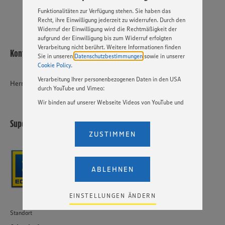
Basis Ihrer Einstellungen ggf. nicht mehr alle
Funktionalitäten zur Verfügung stehen. Sie haben das
Recht, ihre Einwilligung jederzeit zu widerrufen. Durch den
Widerruf der Einwilligung wird die Rechtmäßigkeit der
aufgrund der Einwilligung bis zum Widerruf erfolgten
Verarbeitung nicht berührt. Weitere Informationen finden
Kontakt
Sie in unseren
Datenschutzbestimmungen
sowie in unserer
Cookie Policy
.
Verarbeitung Ihrer personenbezogenen Daten in den USA
Herr Jänecke
durch YouTube und Vimeo:
Wir binden auf unserer Webseite Videos von YouTube und
Vimeo ein. Wenn Sie auf „Zustimmen” klicken, ohne die
Einstellungen bezüglich YouTube und Vimeo zu ändern,
Supermarkt Artlenburger Landstraße GmbH
willigen Sie im Sinne des Art. 49 Abs. 1 Satz 1 lit. a) DSGVO
ZUSTIMMEN
ein, dass Ihre Daten (IP-Adresse, Zeitstempel, ggf.
Nutzerverhalten auf unserer Webseite) an die Anbieter der
Dienste YouTube und Vimeo in den USA übermittelt und
dort verarbeitet werden. Der EuGH sieht die USA als Land
ABLEHNEN
mit einem nach europäischen Standards nicht
angemessenen Datenschutzniveau an. Es besteht das
Risiko eines Zugriffs durch US-amerikanische Behörden.
EINSTELLUNGEN ÄNDERN
Zudem wissen wir nicht genau, wie die Anbieter der
genannten Dienste Ihre Daten verarbeiten. Weitere
Standort
Informationen zur Nutzung der Dienste finden Sie in