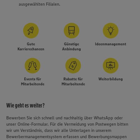
ausgewählten Filialen.
Gute
Günstige
Ideenmanagement
Karrierechancen
Anbindung
Events für
Rabatte für
Weiterbildung
Mitarbeitende
Mitarbeitende
Wie geht es weiter?
Bewerben Sie sich schnell und nachhaltig über WhatsApp oder
unser Online-Formular. Für die Vermeidung von Postwegen bitten
Wir setzen Cookies und andere Technologien ein, um Ihnen
wir um Verständnis, dass wir alle Unterlagen in unserem
ein bestmögliches Nutzungserlebnis unserer Website zu
Bewerbermanagementsystem erfassen und Bewerbungsmappen
ermöglichen. Wir verwenden Ihre Daten, um unsere