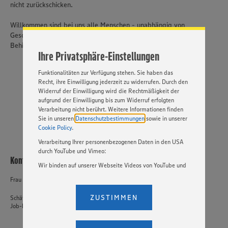
nicht zurückschicken.
Website zu personalisieren und Ihnen möglichst relevante
Inhalte anzubieten. Ihre Einwilligung in die Nutzung von
Willkommen sind bei uns alle Menschen - unabhängig von
Cookies und anderer Technologien ist freiwillig und kann
Geschlecht, Nationalität, ethnischer und sozialer Herkunft,
jederzeit individuell in den Privatsphäre-Einstellungen
Behinderung, Religion, Alter sowie sexueller Orientierung.
angepasst werden. Hierzu klicken Sie bitte auf
Ihre Privatsphäre-Einstellungen
„EINSTELLUNGEN ÄNDERN”. Bitte beachten Sie, dass auf
Basis Ihrer Einstellungen ggf. nicht mehr alle
Funktionalitäten zur Verfügung stehen. Sie haben das
Recht, ihre Einwilligung jederzeit zu widerrufen. Durch den
JETZT BEWERBEN
Widerruf der Einwilligung wird die Rechtmäßigkeit der
PER WHATSAPP
aufgrund der Einwilligung bis zum Widerruf erfolgten
Verarbeitung nicht berührt. Weitere Informationen finden
Sie in unseren
Datenschutzbestimmungen
sowie in unserer
Cookie Policy
.
Verarbeitung Ihrer personenbezogenen Daten in den USA
durch YouTube und Vimeo:
Kontakt
Wir binden auf unserer Webseite Videos von YouTube und
Vimeo ein. Wenn Sie auf „Zustimmen” klicken, ohne die
Frau Al Achouch
Einstellungen bezüglich YouTube und Vimeo zu ändern,
willigen Sie im Sinne des Art. 49 Abs. 1 Satz 1 lit. a) DSGVO
ZUSTIMMEN
Schäfer's Produktionsgesellschaft mbH
ein, dass Ihre Daten (IP-Adresse, Zeitstempel, ggf.
Job-ID: 61566
Nutzerverhalten auf unserer Webseite) an die Anbieter der
Dienste YouTube und Vimeo in den USA übermittelt und