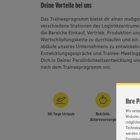
Deine Vorteile bei uns
Das Traineeprogramm bietet dir einen maßges
verschiedene Stationen des Logistikzentrums 
die Bereiche Einkauf, Vertrieb, Produktion u
Wertschöpfungskette zu durchlaufen und ein t
abläufe unseres Unternehmens zu entwickel
Entwicklungsgespräche und Trainee-Meetings
Dich in Deiner Persönlichkeitsentwicklung und
nach dem Traineeprogramm vor.
Ihre 
Wir setz
30 Tage Urlaub
Betriebl.
Website 
Altersvorsorge
Versi
möglichst
Technolog
werden. 
Einstellu