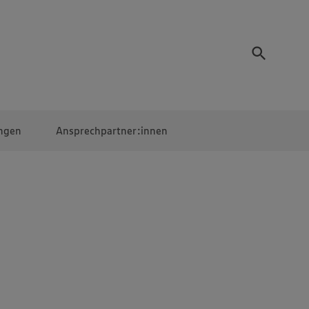
ngen
Ansprechpartner:innen
Mitarbeiter:innen
EDEKA Campus
Digitales Lernen
Veranstaltungen &
Wettbewerbe