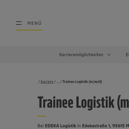
MENÜ
MENÜ
Karrieremöglichkeiten
E
Schüler:innen
Warum EDEKA?
Studierend
Berufe@ED
Karriere
...
Stellenbörse
Trainee Logistik (m/w/d)
Ausbildung & Duales Studium
Work-Life-Balance
Studentisches P
Einzelhandel
Trainee Logistik (
Schülerpraktikum
Faires Gehalt
Abschlussarbeit
Lebensmittelpro
Diversität
Werkstudierende
Lager & Logistik
Noch Fragen?
IT
Bei
EDEKA Logistik
in
Edekastraße 1, 95615 