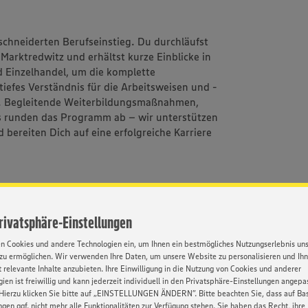
chneiderten Berufseinstieg. Du durchläufst
Marktredwitz und erhältst kurze Einblicke in
nd Einzelhandel, um die komplette
iefes Verständnis für die Arbeitsweisen und -
n. Begleitende Weiterbildungsmaßnahmen,
 runden das Programm ab – wir unterstützen
 bereiten Dich auf eine erfolgreiche Karriere
Privatsphäre-Einstellungen
en Cookies und andere Technologien ein, um Ihnen ein bestmögliches Nutzungserlebnis un
EDEKA
Getränke
Gute
Kantin
zu ermöglichen. Wir verwenden Ihre Daten, um unsere Website zu personalisieren und Ih
cherungsdienst
Karrierechancen
 relevante Inhalte anzubieten. Ihre Einwilligung in die Nutzung von Cookies und anderer
ien ist freiwillig und kann jederzeit individuell in den Privatsphäre-Einstellungen angepa
Hierzu klicken Sie bitte auf „EINSTELLUNGEN ÄNDERN”. Bitte beachten Sie, dass auf Basi
ngen ggf. nicht mehr alle Funktionalitäten zur Verfügung stehen. Sie haben das Recht, ihre