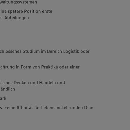
rwaltungssystemen
ne spätere Position erste
er Abteilungen
schlossenes Studium im Bereich Logistik oder
rfahrung in Form von Praktika oder einer
erisches Denken und Handeln und
tändlich
tark
ie eine Affinität für Lebensmittel runden Dein