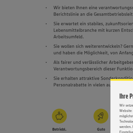
Wir bieten Ihnen eine verantwortungsv
Berichtslinie an die Gesamtbetriebslei
Sie erwartet ein stabiles, zukunftsori
Lebensmittelbranche mit kurzen Ents
Arbeitsumfeld.
Sie wollen sich weiterentwickeln? Gern!
und haben die Möglichkeit, von Anfa
Als fairer und verlässlicher Arbeitgeb
Verantwortungsbereich dieser Funktio
Sie erhalten attraktive Sonderkonditi
Personalrabatte in vielen ausgewählten
Ihre 
Wir setz
Website 
möglichst
Technolog
werden. 
Betriebl.
Gute
Güns
Einstellu