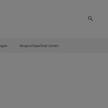
ngen
Ansprechpartner:innen
Mitarbeiter:innen
EDEKA Campus
Digitales Lernen
Veranstaltungen &
Wettbewerbe