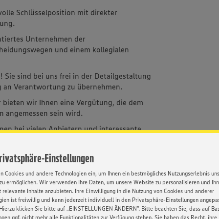
olle Schlüsselposition mit direkter
tung.
entiertes Unternehmen der
cheidungswegen und einem kollegialen
 Sie sind bei uns frei in der Detailgestaltung
ng an Verantwortung zu übernehmen.
er bieten wir Ihnen eine Vergütung, die dem
n angemessen sein wird.
onen bei vielen Anbietern und interessante
 Filialen.
Privatsphäre-Einstellungen
en Cookies und andere Technologien ein, um Ihnen ein bestmögliches Nutzungserlebnis un
zu ermöglichen. Wir verwenden Ihre Daten, um unsere Website zu personalisieren und Ih
 relevante Inhalte anzubieten. Ihre Einwilligung in die Nutzung von Cookies und anderer
ien ist freiwillig und kann jederzeit individuell in den Privatsphäre-Einstellungen angepa
Hierzu klicken Sie bitte auf „EINSTELLUNGEN ÄNDERN”. Bitte beachten Sie, dass auf Basi
tige Anbindung
Ideenmanagement
Events für
Rabatte
ngen ggf. nicht mehr alle Funktionalitäten zur Verfügung stehen. Sie haben das Recht, ihre