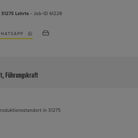
n
31275 Lehrte
- Job-ID 61228
WHATSAPP
MEHR
it, Führungskraft
Produktionsstandort in 31275