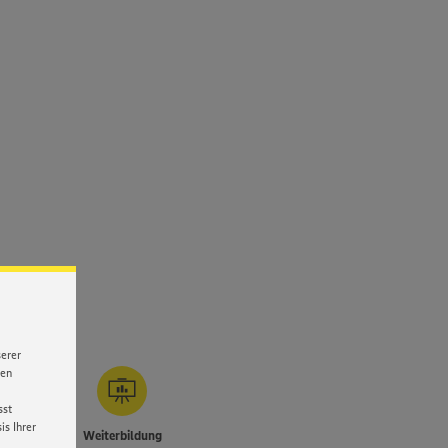
serer
nen
sst
s Ihrer
 für
Weiterbildung