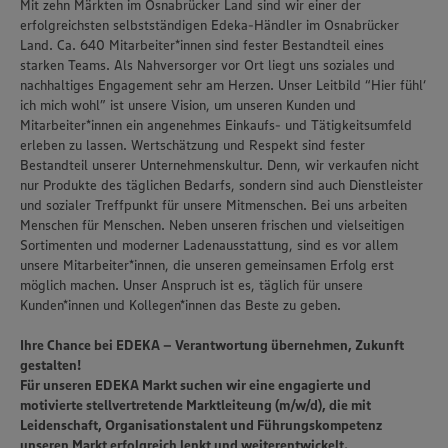
Mit zehn Märkten im Osnabrücker Land sind wir einer der
erfolgreichsten selbstständigen Edeka-Händler im Osnabrücker
Land. Ca. 640 Mitarbeiter*innen sind fester Bestandteil eines
starken Teams. Als Nahversorger vor Ort liegt uns soziales und
nachhaltiges Engagement sehr am Herzen. Unser Leitbild “Hier fühl‘
ich mich wohl” ist unsere Vision, um unseren Kunden und
Mitarbeiter*innen ein angenehmes Einkaufs- und Tätigkeitsumfeld
erleben zu lassen. Wertschätzung und Respekt sind fester
Bestandteil unserer Unternehmenskultur. Denn, wir verkaufen nicht
nur Produkte des täglichen Bedarfs, sondern sind auch Dienstleister
und sozialer Treffpunkt für unsere Mitmenschen. Bei uns arbeiten
Menschen für Menschen. Neben unseren frischen und vielseitigen
Sortimenten und moderner Ladenausstattung, sind es vor allem
unsere Mitarbeiter*innen, die unseren gemeinsamen Erfolg erst
möglich machen. Unser Anspruch ist es, täglich für unsere
Kunden*innen und Kollegen*innen das Beste zu geben.
Ihre Chance bei EDEKA – Verantwortung übernehmen, Zukunft
gestalten!
Für unseren EDEKA Markt suchen wir eine engagierte und
motivierte
stellvertretende Marktleiteung (m/w/d)
, die mit
Leidenschaft, Organisationstalent und Führungskompetenz
unseren Markt erfolgreich lenkt und weiterentwickelt.