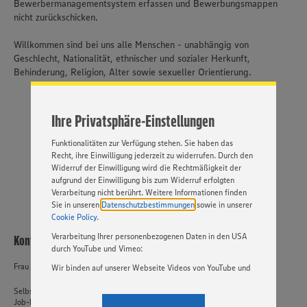
Bewerbermanagementsystem erfassen und Bewerbungsmappen
nicht zurückschicken.
Wir setzen Cookies und andere Technologien ein, um Ihnen
ein bestmögliches Nutzungserlebnis unserer Website zu
Willkommen sind bei uns alle Menschen - unabhängig von
ermöglichen. Wir verwenden Ihre Daten, um unsere
Website zu personalisieren und Ihnen möglichst relevante
Geschlecht, Nationalität, ethnischer und sozialer Herkunft,
Inhalte anzubieten. Ihre Einwilligung in die Nutzung von
Behinderung, Religion, Alter sowie sexueller Orientierung.
Cookies und anderer Technologien ist freiwillig und kann
jederzeit individuell in den Privatsphäre-Einstellungen
angepasst werden. Hierzu klicken Sie bitte auf
Ihre Privatsphäre-Einstellungen
„EINSTELLUNGEN ÄNDERN”. Bitte beachten Sie, dass auf
Basis Ihrer Einstellungen ggf. nicht mehr alle
JETZT BEWERBEN
Funktionalitäten zur Verfügung stehen. Sie haben das
Recht, ihre Einwilligung jederzeit zu widerrufen. Durch den
PER WHATSAPP
Widerruf der Einwilligung wird die Rechtmäßigkeit der
aufgrund der Einwilligung bis zum Widerruf erfolgten
Verarbeitung nicht berührt. Weitere Informationen finden
Sie in unseren
Datenschutzbestimmungen
sowie in unserer
Cookie Policy
.
Verarbeitung Ihrer personenbezogenen Daten in den USA
Kontakt
durch YouTube und Vimeo:
Frau Dickmann
Wir binden auf unserer Webseite Videos von YouTube und
Vimeo ein. Wenn Sie auf „Zustimmen” klicken, ohne die
Selbstständiger Einzelhandel
Einstellungen bezüglich YouTube und Vimeo zu ändern,
Job-ID: 62680
willigen Sie im Sinne des Art. 49 Abs. 1 Satz 1 lit. a) DSGVO