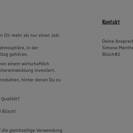
Kontakt
n Dir mehr als nur einen Job:
Deine Ansprec
satmosphäre, in der
Simone Menth
ltag gehören.
Büsch#2
von einem wirtschaftlich
terentwicklung investiert.
rodukten, hinter denen Du zu
 Qualität?
i Büsch!
f die gleichzeitige Verwendung