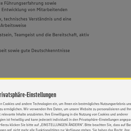
ste Führungserfahrung sowie
r Entwicklung von Mitarbeitenden
, technisches Verständnis und eine
 Arbeitsweise
ein, Teamgeist und die Bereitschaft, aktiv
rbeit sowie gute Deutschkenntnisse
nden Unternehmen mit langfristiger
Privatsphäre-Einstellungen
it möglicher Erfolgsbeteiligung
en Cookies und andere Technologien ein, um Ihnen ein bestmögliches Nutzungserlebnis un
zu ermöglichen. Wir verwenden Ihre Daten, um unsere Website zu personalisieren und Ih
 relevante Inhalte anzubieten. Ihre Einwilligung in die Nutzung von Cookies und anderer
hr
ien ist freiwillig und kann jederzeit individuell in den Privatsphäre-Einstellungen angepa
Hierzu klicken Sie bitte auf „EINSTELLUNGEN ÄNDERN”. Bitte beachten Sie, dass auf Basi
 Sortiment sowie attraktive Angebote über
ngen ggf. nicht mehr alle Funktionalitäten zur Verfügung stehen. Sie haben das Recht, ihre