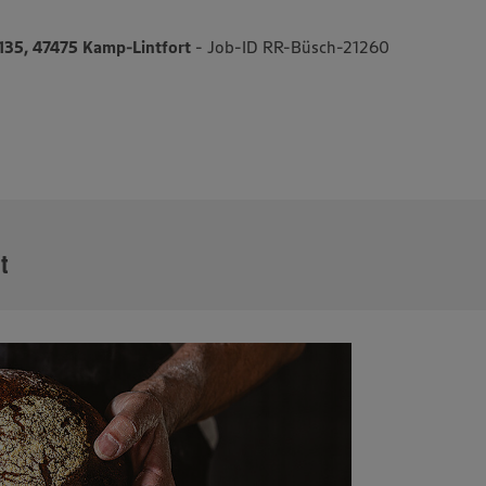
35, 47475 Kamp-Lintfort
- Job-ID RR-Büsch-21260
MEHR
it