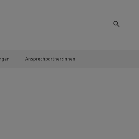
ngen
Ansprechpartner:innen
Mitarbeiter:innen
EDEKA Campus
Digitales Lernen
Veranstaltungen &
Wettbewerbe