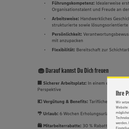
Führungskompetenz:
Idealerweise er
Organisationstalent und Freude an de
Arbeitsweise:
Handwerkliches Geschick
strukturierte sowie lösungsorientierte
Persönlichkeit:
Verantwortungsbewussts
mit anzupacken
Flexibilität:
Bereitschaft zur Schichta
🧁 Darauf kannst Du Dich freuen
🏢 Sicherer Arbeitsplatz:
In einem expandiere
Perspektive
Ihre 
💶 Vergütung & Benefits:
Tarifliches Gehalt m
Wir setz
Website 
möglichst
🌴 Urlaub:
6 Wochen Erholungsurlaub pro Ja
Technolog
werden. 
🛍️ Mitarbeiterrabatte:
30 % Rabatt auf unser
Einstellu