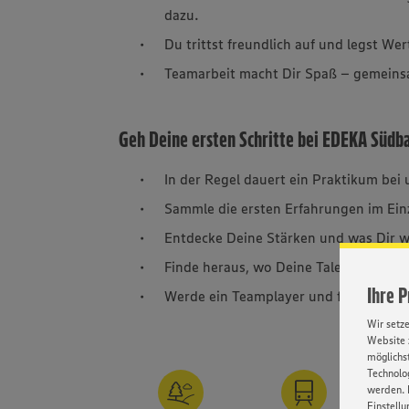
dazu.
Du trittst freundlich auf und legst Wer
Teamarbeit macht Dir Spaß – gemeinsam
Geh Deine ersten Schritte bei EDEKA Südb
In der Regel dauert ein Praktikum bei
Sammle die ersten Erfahrungen im Ein
Entdecke Deine Stärken und was Dir w
Finde heraus, wo Deine Talente liegen
Ihre 
Werde ein Teamplayer und frag uns Lö
Wir setz
Website 
möglichst
Technolog
werden. 
Einstellu