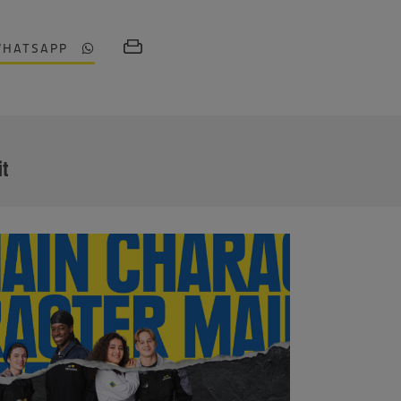
WHATSAPP
MEHR
it