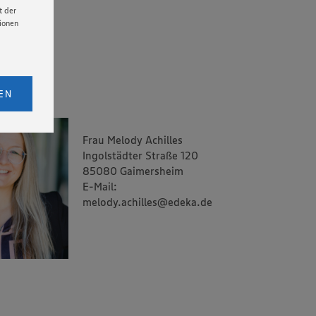
t der
tionen
licken,
bs. 1
EN
eitet
senen
Frau Melody Achilles
udem
Ingolstädter Straße 120
er Cookie
85080 Gaimersheim
E-Mail:
melody.achilles@edeka.de