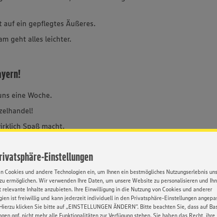
t auf ein gepflegtes Äußeres.
 geht alles leichter.
ayern!
 uns eine Woche.
zelhandel!
irklich Spaß macht.
.
Privatsphäre-Einstellungen
cher in den Bauch.
en Cookies und andere Technologien ein, um Ihnen ein bestmögliches Nutzungserlebnis un
zu ermöglichen. Wir verwenden Ihre Daten, um unsere Website zu personalisieren und Ih
 relevante Inhalte anzubieten. Ihre Einwilligung in die Nutzung von Cookies und anderer
ien ist freiwillig und kann jederzeit individuell in den Privatsphäre-Einstellungen angepa
Hierzu klicken Sie bitte auf „EINSTELLUNGEN ÄNDERN”. Bitte beachten Sie, dass auf Basi
ngen ggf. nicht mehr alle Funktionalitäten zur Verfügung stehen. Sie haben das Recht, ihre