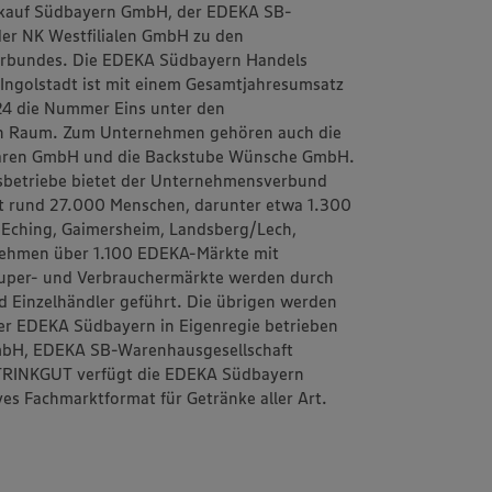
eukauf Südbayern GmbH, der EDEKA SB-
er NK Westfilialen GmbH zu den
erbundes. Die EDEKA Südbayern Handels
i Ingolstadt ist mit einem Gesamtjahresumsatz
024 die Nummer Eins unter den
en Raum. Zum Unternehmen gehören auch die
waren GmbH und die Backstube Wünsche GmbH.
elsbetriebe bietet der Unternehmensverbund
t rund 27.000 Menschen, darunter etwa 1.300
n Eching, Gaimersheim, Landsberg/Lech,
nehmen über 1.100 EDEKA-Märkte mit
Super- und Verbrauchermärkte werden durch
d Einzelhändler geführt. Die übrigen werden
er EDEKA Südbayern in Eigenregie betrieben
mbH, EDEKA SB-Warenhausgesellschaft
 TRINKGUT verfügt die EDEKA Südbayern
es Fachmarktformat für Getränke aller Art.