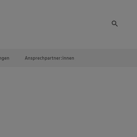
ngen
Ansprechpartner:innen
Mitarbeiter:innen
EDEKA Campus
Digitales Lernen
Veranstaltungen &
Wettbewerbe