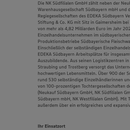
Die NK Südfilialen GmbH zählt neben der N
Warenhausgesellschaft Südbayern mbH und d
Regiegesellschaften des EDEKA Südbayern V
Stiftung & Co. KG mit Sitz in Gaimersheim be
von mehr als 4,82 Milliarden Euro im Jahr 2
Einzelhandelsunternehmen im südbayerisch
Produktionsbetriebe Südbayerische Fleisch
Einschließlich der selbständigen Einzelhand
EDEKA Südbayern Arbeitsplätze für insgesam
Auszubildende. Aus seinen Logistikzentren i
Straubing und Trostberg versorgt das Unter
hochwertigen Lebensmitteln. Über 900 der 
rund 530 selbständige Einzelhändlerinnen un
von 100-prozentigen Tochtergesellschaften d
(Neukauf Südbayern GmbH, NK Südfilialen G
Südbayern mbH, NK Westfilialen GmbH). Mit
außerdem über ein erfolgreiches und expansiv
Ihr Einsatzort