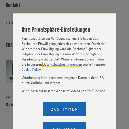
Website zu personalisieren und Ihnen möglichst relevante
Kontakt
Inhalte anzubieten. Ihre Einwilligung in die Nutzung von
Cookies und anderer Technologien ist freiwillig und kann
jederzeit individuell in den Privatsphäre-Einstellungen
Herr Bernd Voigtmann
angepasst werden. Hierzu klicken Sie bitte auf
Ihre Privatsphäre-Einstellungen
„EINSTELLUNGEN ÄNDERN”. Bitte beachten Sie, dass auf
Basis Ihrer Einstellungen ggf. nicht mehr alle
Funktionalitäten zur Verfügung stehen. Sie haben das
Recht, ihre Einwilligung jederzeit zu widerrufen. Durch den
EDEKA Foodservice Stiftung & Co. KG
Widerruf der Einwilligung wird die Rechtmäßigkeit der
aufgrund der Einwilligung bis zum Widerruf erfolgten
Verarbeitung nicht berührt. Weitere Informationen finden
Sie in unseren
Datenschutzbestimmungen
sowie in unserer
Cookie Policy
.
Verarbeitung Ihrer personenbezogenen Daten in den USA
durch YouTube und Vimeo:
Wir binden auf unserer Webseite Videos von YouTube und
Vimeo ein. Wenn Sie auf „Zustimmen” klicken, ohne die
Standort
Einstellungen bezüglich YouTube und Vimeo zu ändern,
Köln
willigen Sie im Sinne des Art. 49 Abs. 1 Satz 1 lit. a) DSGVO
ZUSTIMMEN
ein, dass Ihre Daten (IP-Adresse, Zeitstempel, ggf.
Nutzerverhalten auf unserer Webseite) an die Anbieter der
Dienste YouTube und Vimeo in den USA übermittelt und
dort verarbeitet werden. Der EuGH sieht die USA als Land