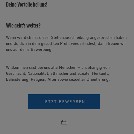
Deine Vorteile bei uns!
Wie geht's weiter?
Wenn wir dich mit dieser Stellenausschreibung angesprochen haben
und du dich in dem gesuchten Profil wiederfindest, dann freuen wir
uns auf deine Bewerbung.
Willkommen sind bei uns alle Menschen – unabhängig von
Geschlecht, Nationalität, ethnischer und sozialer Herkunft,
Behinderung, Religion, Alter sowie sexueller Orientierung.
JETZT BEWERBEN
Wir setzen Cookies und andere Technologien ein, um Ihnen
ein bestmögliches Nutzungserlebnis unserer Website zu
ermöglichen. Wir verwenden Ihre Daten, um unsere