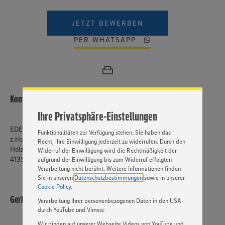
JETZT BEWERBEN
PER WHATSAPP
Wir setzen Cookies und andere Technologien ein, um Ihnen
ein bestmögliches Nutzungserlebnis unserer Website zu
ermöglichen. Wir verwenden Ihre Daten, um unsere
Website zu personalisieren und Ihnen möglichst relevante
Inhalte anzubieten. Ihre Einwilligung in die Nutzung von
Cookies und anderer Technologien ist freiwillig und kann
jederzeit individuell in den Privatsphäre-Einstellungen
Kontakt
angepasst werden. Hierzu klicken Sie bitte auf
Ihre Privatsphäre-Einstellungen
„EINSTELLUNGEN ÄNDERN”. Bitte beachten Sie, dass auf
Basis Ihrer Einstellungen ggf. nicht mehr alle
EDEKA Handick
Funktionalitäten zur Verfügung stehen. Sie haben das
z.Hd. Dana Derichs
Recht, ihre Einwilligung jederzeit zu widerrufen. Durch den
Holzkamp 6
Widerruf der Einwilligung wird die Rechtmäßigkeit der
41352 Korschenbroich
aufgrund der Einwilligung bis zum Widerruf erfolgten
Verarbeitung nicht berührt. Weitere Informationen finden
Sie in unseren
Datenschutzbestimmungen
sowie in unserer
Cookie Policy
.
Gerhard Handick
Verarbeitung Ihrer personenbezogenen Daten in den USA
durch YouTube und Vimeo:
Wir binden auf unserer Webseite Videos von YouTube und