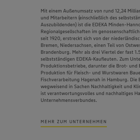
Mit einem Außenumsatz von rund 12,24 Millia
und Mitarbeitern (einschließlich des selbstst
Auszubildenden) ist die
EDEKA Minden-Hanno
Regionalgesellschaften im genossenschaftlic
seit 1920, erstreckt sich von der niederländi
Bremen, Niedersachsen, einen Teil von Ostwes
Brandenburg. Mehr als drei Viertel der fast 
selbstständigen EDEKA-Kaufleuten. Zum Un
Produktionsbetriebe, darunter die Brot- un
Produktion für Fleisch- und Wurstwaren
Bau
Fischverarbeitung
Hagenah
i
n Hamburg. Die 
wegweisend in Sachen Nachhaltigkeit und Kli
ist
verantwortungsvolles und nachhaltiges H
Unternehmensverbundes.
MEHR ZUM UNTERNEHMEN