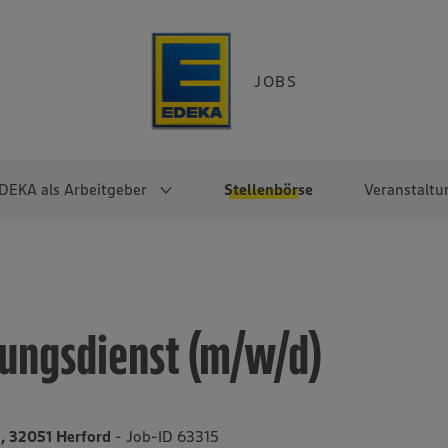
JOBS
DEKA als Arbeitgeber
Stellenbörse
Veranstaltu
e
EKA
Berufseinsteiger:innen
Arbeitgeber im
Berufserfahrene
Überblick
raktikum
Traineeprogramme
Berufe@EDEKA
nungsdienst (m/w/d)
EDEKA-Zentrale
en
duktion
Direkteinstieg
Selbstständig mit EDEKA
EDEKA Fruchtkontor
ntätigkeit
Noch Fragen?
EDEKA Foodservice
EDEKA-
, 32051 Herford
- Job-ID 63315
Regionalgesellschaften