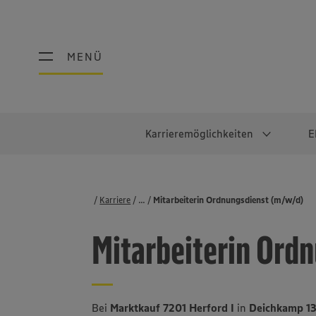
MENÜ
MENÜ
Karrieremöglichkeiten
E
Schüler:innen
Warum EDEKA?
Studierend
Berufe@ED
Karriere
...
Stellenbörse
Mitarbeiterin Ordnungsdienst (m/w/d)
Ausbildung & Duales Studium
Work-Life-Balance
Studentisches P
Einzelhandel
Mitarbeiterin Ord
Schülerpraktikum
Faires Gehalt
Abschlussarbeit
Lebensmittelpro
Diversität
Werkstudierende
Lager & Logistik
Noch Fragen?
IT
Bei
Marktkauf 7201 Herford I
in
Deichkamp 13