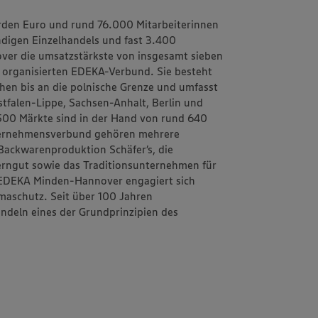
rden Euro und rund 76.000 Mitarbeiterinnen
ändigen Einzelhandels und fast 3.400
ver
die umsatzstärkste von insgesamt sieben
h organisierten EDEKA-Verbund. Sie besteht
schen bis an die polnische Grenze und umfasst
tfalen-Lippe, Sachsen-Anhalt, Berlin und
1.500 Märkte sind in der Hand von rund 640
ternehmensverbund gehören mehrere
d Backwarenproduktion
Schäfer’s
, die
erngut
sowie das Traditionsunternehmen für
EDEKA Minden-Hannover engagiert sich
maschutz. Seit über 100 Jahren
andeln
eines der Grundprinzipien des