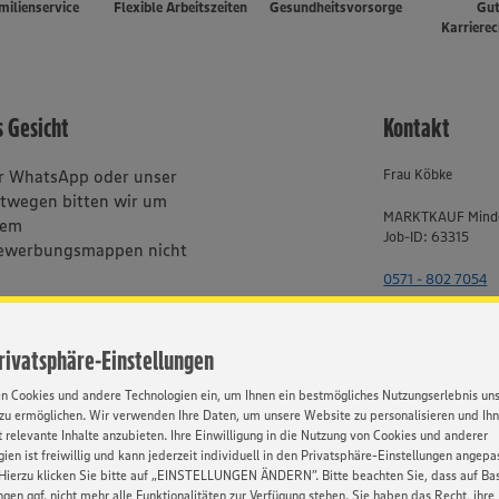
milienservice
Flexible Arbeitszeiten
Gesundheitsvorsorge
Gu
Karriere
s Gesicht
Kontakt
er WhatsApp oder unser
Frau Köbke
stwegen bitten wir um
MARKTKAUF Mind
rem
Job-ID: 63315
ewerbungsmappen nicht
0571 - 802 7054
bhängig von Geschlecht,
Privatsphäre-Einstellungen
, Behinderung, Religion, Alter
en Cookies und andere Technologien ein, um Ihnen ein bestmögliches Nutzungserlebnis un
zu ermöglichen. Wir verwenden Ihre Daten, um unsere Website zu personalisieren und Ih
 relevante Inhalte anzubieten. Ihre Einwilligung in die Nutzung von Cookies und anderer
ien ist freiwillig und kann jederzeit individuell in den Privatsphäre-Einstellungen angepa
Hierzu klicken Sie bitte auf „EINSTELLUNGEN ÄNDERN”. Bitte beachten Sie, dass auf Basi
HATSAPP
ngen ggf. nicht mehr alle Funktionalitäten zur Verfügung stehen. Sie haben das Recht, ihre