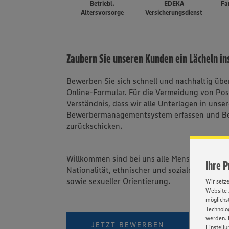
Betriebl.
EDEKA
Fa
Altersvorsorge
Versicherungsdienst
Zaubern Sie unseren Kunden ein Lächeln in
Bewerben Sie sich schnell und nachhaltig üb
Online-Formular. Für die Vermeidung von Po
Verständnis, dass wir alle Unterlagen in unse
Bewerbermanagementsystem erfassen und B
zurückschicken.
Willkommen sind bei uns alle Menschen - una
Ihre 
Nationalität, ethnischer und sozialer Herkunft
sowie sexueller Orientierung.
Wir setz
Website 
möglichst
Technolog
werden. 
PER W
JETZT BEWERBEN
Einstellu