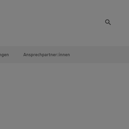
ngen
Ansprechpartner:innen
Mitarbeiter:innen
EDEKA Campus
Digitales Lernen
Veranstaltungen &
Wettbewerbe