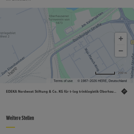
200 m
Terms of use
© 1987–2026 HERE, Deutschland
EDEKA Nordwest Stiftung & Co. KG für t-log trinklogistik Oberhausen
, Duisbur
Weitere Stellen