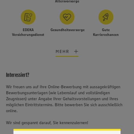
Altersvorsorge
EDEKA
Gesundheitsvorsorge
Gute
Versicherungsdienst
Karrierechancen
MEHR
Interessiert?
Wir freuen uns auf Ihre Online-Bewerbung mit aussagekräftigen
Bewerbungsunterlagen (wie Lebenslauf und vollständigen
Zeugnissen) unter Angabe Ihrer Gehaltsvorstellungen und Ihres
Wir setzen Cookies und andere Technologien ein, um Ihnen
möglichen Eintrittstermins. Bitte bewerben Sie sich ausschließlich
ein bestmögliches Nutzungserlebnis unserer Website zu
online.
ermöglichen. Wir verwenden Ihre Daten, um unsere
Website zu personalisieren und Ihnen möglichst relevante
Wir sind gespannt darauf, Sie kennenzulernen!
Inhalte anzubieten. Ihre Einwilligung in die Nutzung von
Cookies und anderer Technologien ist freiwillig und kann