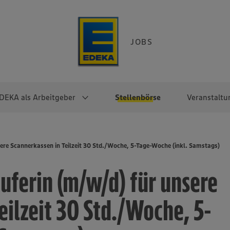
JOBS
DEKA als Arbeitgeber
Stellenbörse
Veranstaltu
e
EKA
Berufseinsteiger:innen
Arbeitgeber im
Berufserfahrene
sere Scannerkassen in Teilzeit 30 Std./Woche, 5-Tage-Woche (inkl. Samstags)
Überblick
raktikum
Traineeprogramme
Berufe@EDEKA
äuferin (m/w/d) für unsere
EDEKA-Zentrale
en
duktion
Direkteinstieg
Selbstständig mit EDEKA
EDEKA Fruchtkontor
ntätigkeit
Noch Fragen?
eilzeit 30 Std./Woche, 5-
EDEKA Foodservice
EDEKA-
Regionalgesellschaften