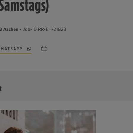
 Samstags)
68 Aachen
- Job-ID RR-EH-21823
WHATSAPP
MEHR
t