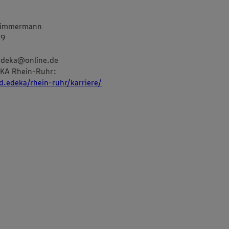
r
 Zimmermann
39
deka@online.de
KA Rhein-Ruhr:
d.edeka/rhein-ruhr/karriere/