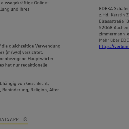
d aussagekräftige Online-
EDEKA Schäfe
lung und Ihres
z.Hd. Kerstin
Elsassstraße 1
52068 Aachen
zimmermann-e
Mehr über EDE
f die gleichzeitige Verwendung
https://verbun
rs (m/w/d) verzichtet.
onenbezogene Hauptwörter
es hat nur redaktionelle
abhängig von Geschlecht,
, Behinderung, Religion, Alter
HATSAPP