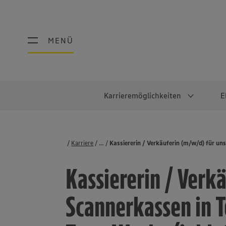
MENÜ
MENÜ
Karrieremöglichkeiten
E
Schüler:innen
Warum EDEKA?
Studierend
Berufe@ED
Karriere
...
Stellenbörse
Kassiererin / Verkäuferin (m/w/d) für un
Ausbildung & Duales Studium
Work-Life-Balance
Studentisches P
Einzelhandel
Kassiererin / Verk
Schülerpraktikum
Faires Gehalt
Abschlussarbeit
Lebensmittelpro
Diversität
Werkstudierende
Lager & Logistik
Scannerkassen in T
Noch Fragen?
IT