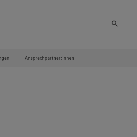
ngen
Ansprechpartner:innen
Mitarbeiter:innen
EDEKA Campus
Digitales Lernen
Veranstaltungen &
Wettbewerbe