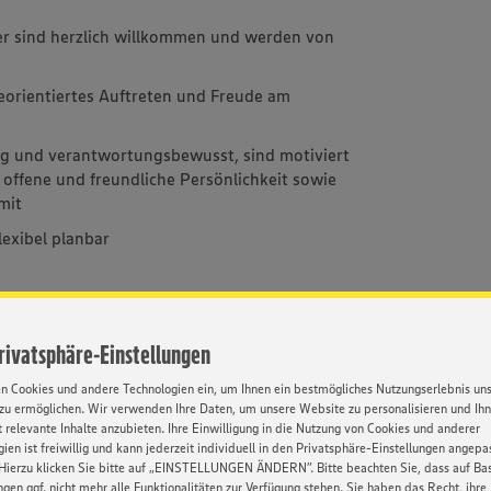
er sind herzlich willkommen und werden von
ceorientiertes Auftreten und Freude am
ig und verantwortungsbewusst, sind motiviert
offene und freundliche Persönlichkeit sowie
mit
flexibel planbar
Privatsphäre-Einstellungen
ostenzuschuss
Pkw, Zuschuss für Bus-/Bahn
3,00 EUR
, sowie einen Zuschuss für den
en Cookies und andere Technologien ein, um Ihnen ein bestmögliches Nutzungserlebnis un
zu ermöglichen. Wir verwenden Ihre Daten, um unsere Website zu personalisieren und Ih
0,00 EUR
 relevante Inhalte anzubieten. Ihre Einwilligung in die Nutzung von Cookies und anderer
ereich, sowie eine spannende,
ien ist freiwillig und kann jederzeit individuell in den Privatsphäre-Einstellungen angepa
Hierzu klicken Sie bitte auf „EINSTELLUNGEN ÄNDERN”. Bitte beachten Sie, dass auf Basi
m modernen Arbeitsumfeld
ngen ggf. nicht mehr alle Funktionalitäten zur Verfügung stehen. Sie haben das Recht, ihre