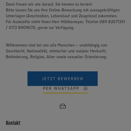
Dann freuen wir uns darauf, Sie kennen zu lernen!
Bitte lassen Sie uns Ihre Online-Bewerbung mit aussagekräftigen
Unterlagen (Anschreiben, Lebenslauf und Zeugnisse) zukommen.
Für Auskünfte steht Ihnen Herr Höltkemeyer, Telefon 089 82071351
/ 0172 8909070, gerne zur Verfügung.
Willkommen sind bei uns alle Menschen – unabhängig von
Geschlecht, Nationalität, ethnischer und sozialer Herkunft,
Behinderung, Religion, Alter sowie sexueller Orientierung.
JETZT BEWERBEN
PER WHATSAPP
Wir setzen Cookies und andere Technologien ein, um Ihnen
ein bestmögliches Nutzungserlebnis unserer Website zu
Kontakt
ermöglichen. Wir verwenden Ihre Daten, um unsere
Website zu personalisieren und Ihnen möglichst relevante