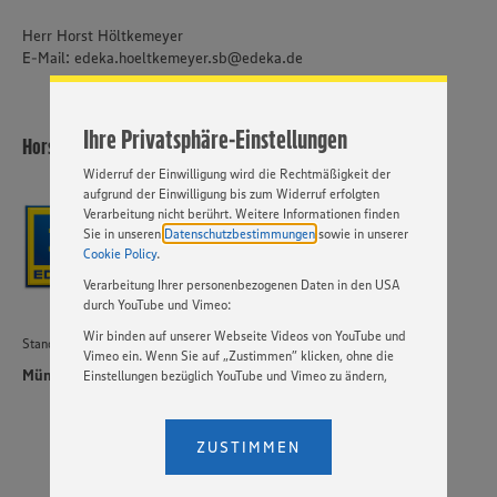
Inhalte anzubieten. Ihre Einwilligung in die Nutzung von
Herr Horst Höltkemeyer
Cookies und anderer Technologien ist freiwillig und kann
jederzeit individuell in den Privatsphäre-Einstellungen
E-Mail: edeka.hoeltkemeyer.sb@edeka.de
angepasst werden. Hierzu klicken Sie bitte auf
„EINSTELLUNGEN ÄNDERN”. Bitte beachten Sie, dass auf
Basis Ihrer Einstellungen ggf. nicht mehr alle
Ihre Privatsphäre-Einstellungen
Funktionalitäten zur Verfügung stehen. Sie haben das
Horst Höltkemeyer
Recht, ihre Einwilligung jederzeit zu widerrufen. Durch den
Widerruf der Einwilligung wird die Rechtmäßigkeit der
aufgrund der Einwilligung bis zum Widerruf erfolgten
Verarbeitung nicht berührt. Weitere Informationen finden
Sie in unseren
Datenschutzbestimmungen
sowie in unserer
Cookie Policy
.
Verarbeitung Ihrer personenbezogenen Daten in den USA
durch YouTube und Vimeo:
Wir binden auf unserer Webseite Videos von YouTube und
Standort
Vimeo ein. Wenn Sie auf „Zustimmen” klicken, ohne die
München
Einstellungen bezüglich YouTube und Vimeo zu ändern,
willigen Sie im Sinne des Art. 49 Abs. 1 Satz 1 lit. a) DSGVO
ein, dass Ihre Daten (IP-Adresse, Zeitstempel, ggf.
Nutzerverhalten auf unserer Webseite) an die Anbieter der
ZUSTIMMEN
Dienste YouTube und Vimeo in den USA übermittelt und
dort verarbeitet werden. Der EuGH sieht die USA als Land
mit einem nach europäischen Standards nicht