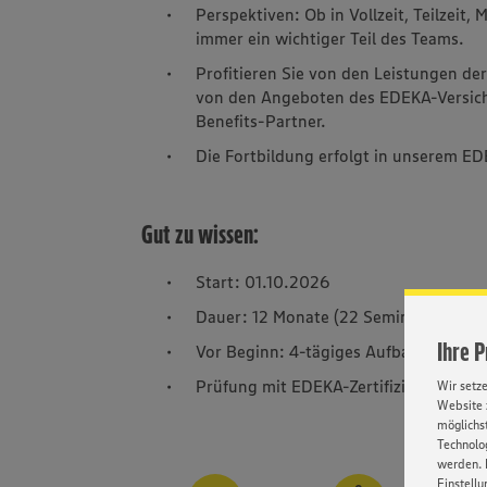
Perspektiven: Ob in Vollzeit, Teilzeit,
immer ein wichtiger Teil des Teams.
Profitieren Sie von den Leistungen de
von den Angeboten des EDEKA-Versic
Benefits-Partner.
Die Fortbildung erfolgt in unserem ED
Gut zu wissen:
Start: 01.10.2026
Dauer: 12 Monate (22 Seminartage zzg
Ihre 
Vor Beginn: 4-tägiges Aufbauseminar
Prüfung mit EDEKA-Zertifizierung
Wir setz
Website 
möglichst
Technolog
werden. 
Einstellu