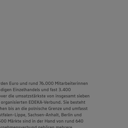
rden Euro und rund 76.000 Mitarbeiterinnen
ändigen Einzelhandels und fast 3.400
ver
die umsatzstärkste von insgesamt sieben
h organisierten EDEKA-Verbund. Sie besteht
schen bis an die polnische Grenze und umfasst
tfalen-Lippe, Sachsen-Anhalt, Berlin und
1.500 Märkte sind in der Hand von rund 640
ternehmensverbund gehören mehrere