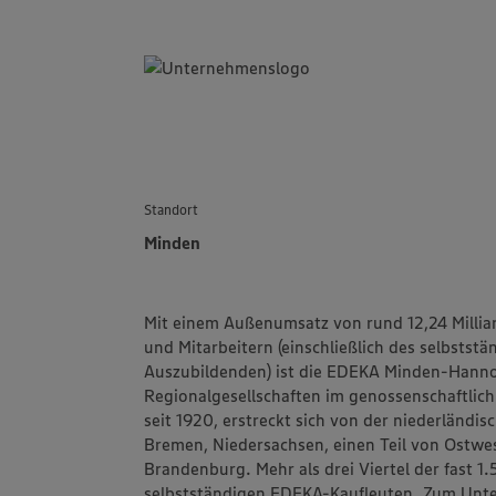
Standort
Minden
Mit einem Außenumsatz von rund 12,24 Millia
und Mitarbeitern (einschließlich des selbstst
Auszubildenden) ist die
EDEKA Minden-Hanno
Regionalgesellschaften im genossenschaftlic
seit 1920, erstreckt sich von der niederländi
Bremen, Niedersachsen, einen Teil von Ostwes
Brandenburg. Mehr als drei Viertel der fast 
selbstständigen EDEKA-Kaufleuten. Zum Un