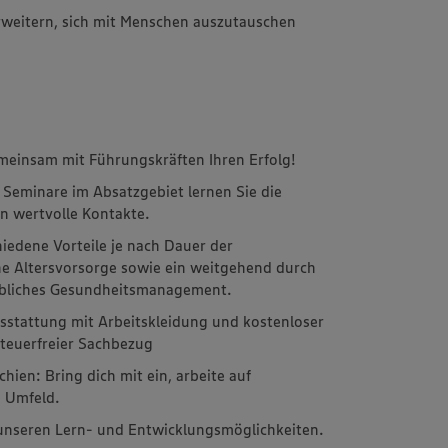
rweitern, sich mit Menschen auszutauschen
meinsam mit Führungskräften Ihren Erfolg!
 Seminare im Absatzgebiet lernen Sie die
 wertvolle Kontakte.
hiedene Vorteile je nach Dauer der
che Altersvorsorge sowie ein weitgehend durch
riebliches Gesundheitsmanagement.
Ausstattung mit Arbeitskleidung und kostenloser
teuerfreier Sachbezug
ien: Bring dich mit ein, arbeite auf
 Umfeld.
 unseren Lern- und Entwicklungsmöglichkeiten.