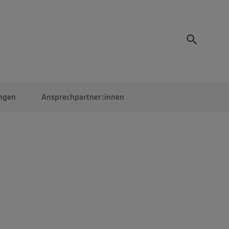
ngen
Ansprechpartner:innen
Mitarbeiter:innen
EDEKA Campus
Digitales Lernen
Veranstaltungen &
Wettbewerbe