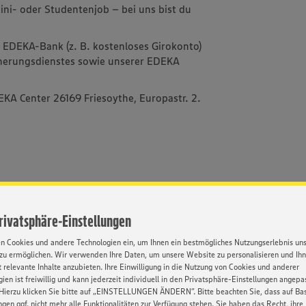
 Mini- oder Studentenjob – bei uns bist du
r EDEKA-Bank (z. B. kostenloses Girokonto)
herungsdienstes sowie unserer EDEKA
EKA Center 26169 Friesoythe, Europastr. 2.
l. Abschlussprüfung)
Privatsphäre-Einstellungen
en Cookies und andere Technologien ein, um Ihnen ein bestmögliches Nutzungserlebnis un
zu ermöglichen. Wir verwenden Ihre Daten, um unsere Website zu personalisieren und Ih
 relevante Inhalte anzubieten. Ihre Einwilligung in die Nutzung von Cookies und anderer
ien ist freiwillig und kann jederzeit individuell in den Privatsphäre-Einstellungen angepa
Hierzu klicken Sie bitte auf „EINSTELLUNGEN ÄNDERN”. Bitte beachten Sie, dass auf Basi
ngen ggf. nicht mehr alle Funktionalitäten zur Verfügung stehen. Sie haben das Recht, ihre