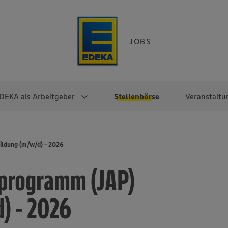
JOBS
DEKA als Arbeitgeber
Stellenbörse
Veranstaltu
e
EKA
Berufseinsteiger:innen
Arbeitgeber im
Berufserfahrene
ildung (m/w/d) - 2026
Überblick
raktikum
Traineeprogramme
Berufe@EDEKA
sprogramm (JAP)
EDEKA-Zentrale
en
duktion
Direkteinstieg
Selbstständig mit EDEKA
EDEKA Fruchtkontor
ntätigkeit
Noch Fragen?
) - 2026
EDEKA Foodservice
EDEKA-
Regionalgesellschaften