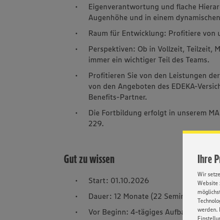
Eigenverantwortung und flache Hierarch
Augenhöhe und in einem dynamischen
Raum für Entwicklung: Profitiere von
Perspektiven: Ob in Vollzeit, Teilzeit,
immer ein wichtiger Teil des Teams.
Profitieren Sie von den Leistungen de
von den Angeboten des EDEKA-Versic
Benefits-Partner.
Die Fortbildung erfolgt in unserem M
229.
Gut zu wissen
Ihre 
Wir setz
Start: 01.10.2026
Website 
möglichst
Dauer: 12 Monate (22 Seminartage zzg
Technolog
werden. 
Vor Beginn: 4-tägiges Aufbauseminar
Einstellu