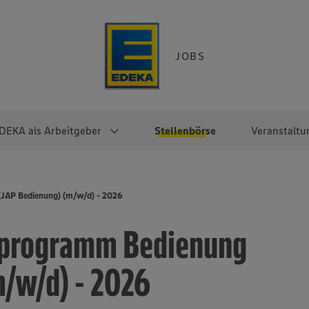
JOBS
DEKA als Arbeitgeber
Stellenbörse
Veranstaltu
e
EKA
Berufseinsteiger:innen
Arbeitgeber im
Berufserfahrene
(JAP Bedienung) (m/w/d) - 2026
Überblick
raktikum
Traineeprogramme
Berufe@EDEKA
gsprogramm Bedienung
EDEKA-Zentrale
en
duktion
Direkteinstieg
Selbstständig mit EDEKA
EDEKA Fruchtkontor
ntätigkeit
Noch Fragen?
m/w/d) - 2026
EDEKA Foodservice
EDEKA-
Regionalgesellschaften