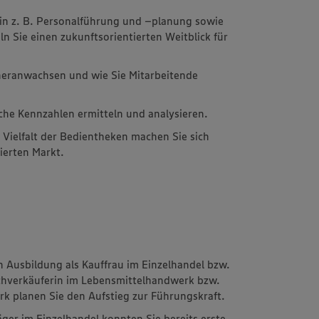
in z. B. Personalführung und –planung sowie
 Sie einen zukunftsorientierten Weitblick für
 heranwachsen und wie Sie Mitarbeitende
liche Kennzahlen ermitteln und analysieren.
 Vielfalt der Bedientheken machen Sie sich
ierten Markt.
n Ausbildung als Kauffrau im Einzelhandel bzw.
chverkäuferin im Lebensmittelhandwerk bzw.
k planen Sie den Aufstieg zur Führungskraft.
äger im Einzelhandel konnten Sie bereits erste