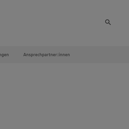
ngen
Ansprechpartner:innen
Mitarbeiter:innen
EDEKA Campus
Digitales Lernen
Veranstaltungen &
Wettbewerbe