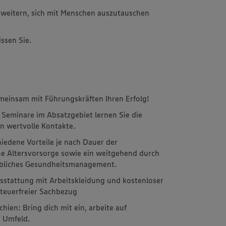
rweitern, sich mit Menschen auszutauschen
ssen Sie.
meinsam mit Führungskräften Ihren Erfolg!
 Seminare im Absatzgebiet lernen Sie die
 wertvolle Kontakte.
hiedene Vorteile je nach Dauer der
che Altersvorsorge sowie ein weitgehend durch
riebliches Gesundheitsmanagement.
Ausstattung mit Arbeitskleidung und kostenloser
teuerfreier Sachbezug
ien: Bring dich mit ein, arbeite auf
 Umfeld.