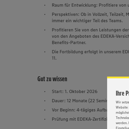
Raum für Entwicklung: Profitiere von
Perspektiven: Ob in Vollzeit, Teilzeit,
immer ein wichtiger Teil des Teams.
Profitieren Sie von den Leistungen de
von den Angeboten des EDEKA-Versic
Benefits-Partner.
Die Fortbildung erfolgt in unserem E
11.
Gut zu wissen
Start: 1. Oktober 2026
Ihre 
Dauer: 12 Monate (22 Seminartage zzg
Wir setz
Website 
Vor Beginn: 4-tägiges Aufbauseminar
möglichst
Technolog
Prüfung mit EDEKA-Zertifizierung
werden. 
Einstellu