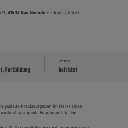
 11, 31542 Bad Nenndorf
- Job-ID 61532
MEHR
Vertrag
it, Fortbildung
befristet
 gezielte Praxisaufgaben im Markt einen
 wodurch das ideale Fundament für Sie
in z. B. Personalführung und –planung sowie