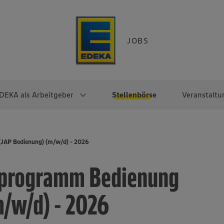
JOBS
DEKA als Arbeitgeber
Stellenbörse
Veranstaltu
e
EKA
Berufseinsteiger:innen
Arbeitgeber im
Berufserfahrene
(JAP Bedienung) (m/w/d) - 2026
Überblick
raktikum
Traineeprogramme
Berufe@EDEKA
gsprogramm Bedienung
EDEKA-Zentrale
en
duktion
Direkteinstieg
Selbstständig mit EDEKA
EDEKA Fruchtkontor
ntätigkeit
Noch Fragen?
m/w/d) - 2026
EDEKA Foodservice
EDEKA-
Regionalgesellschaften