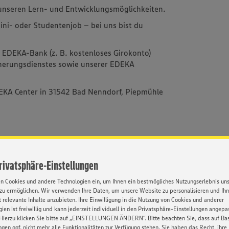
 unseren Lern- und Entwicklungsmöglichkeiten.
 Mini- oder Studentenjob – bei uns bist du
r EDEKA-Bank (z. B. kostenloses Girokonto)
herungsdienstes sowie unserer EDEKA
DEKA Center in 31542 Bad Nenndorf, Piepmühle
Privatsphäre-Einstellungen
l. Abschlussprüfung)
en Cookies und andere Technologien ein, um Ihnen ein bestmögliches Nutzungserlebnis un
zu ermöglichen. Wir verwenden Ihre Daten, um unsere Website zu personalisieren und Ih
 relevante Inhalte anzubieten. Ihre Einwilligung in die Nutzung von Cookies und anderer
ien ist freiwillig und kann jederzeit individuell in den Privatsphäre-Einstellungen angepa
Hierzu klicken Sie bitte auf „EINSTELLUNGEN ÄNDERN”. Bitte beachten Sie, dass auf Basi
ngen ggf. nicht mehr alle Funktionalitäten zur Verfügung stehen. Sie haben das Recht, ihre