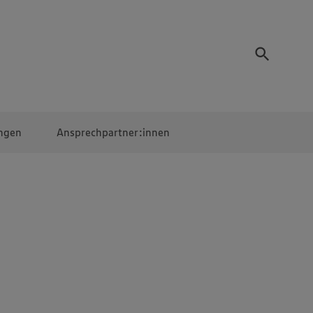
ngen
Ansprechpartner:innen
Mitarbeiter:innen
EDEKA Campus
Digitales Lernen
Veranstaltungen &
Wettbewerbe