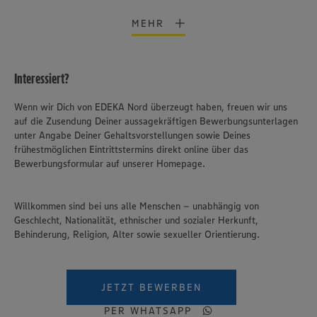
MEHR
Interessiert?
Wenn wir Dich von EDEKA Nord überzeugt haben, freuen wir uns
auf die Zusendung Deiner aussagekräftigen Bewerbungsunterlagen
unter Angabe Deiner Gehaltsvorstellungen sowie Deines
frühestmöglichen Eintrittstermins direkt online über das
Bewerbungsformular auf unserer Homepage.
Willkommen sind bei uns alle Menschen – unabhängig von
Geschlecht, Nationalität, ethnischer und sozialer Herkunft,
Behinderung, Religion, Alter sowie sexueller Orientierung.
Wir setzen Cookies und andere Technologien ein, um Ihnen
ein bestmögliches Nutzungserlebnis unserer Website zu
ermöglichen. Wir verwenden Ihre Daten, um unsere
JETZT BEWERBEN
Website zu personalisieren und Ihnen möglichst relevante
Inhalte anzubieten. Ihre Einwilligung in die Nutzung von
PER WHATSAPP