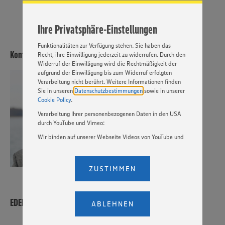
Cookies und anderer Technologien ist freiwillig und kann
jederzeit individuell in den Privatsphäre-Einstellungen
angepasst werden. Hierzu klicken Sie bitte auf
Ihre Privatsphäre-Einstellungen
„EINSTELLUNGEN ÄNDERN”. Bitte beachten Sie, dass auf
Basis Ihrer Einstellungen ggf. nicht mehr alle
Funktionalitäten zur Verfügung stehen. Sie haben das
Kontakt
Recht, ihre Einwilligung jederzeit zu widerrufen. Durch den
Widerruf der Einwilligung wird die Rechtmäßigkeit der
aufgrund der Einwilligung bis zum Widerruf erfolgten
Verarbeitung nicht berührt. Weitere Informationen finden
Herr Nicolas Reuß
Sie in unseren
Datenschutzbestimmungen
sowie in unserer
Cookie Policy
.
Verarbeitung Ihrer personenbezogenen Daten in den USA
durch YouTube und Vimeo:
Wir binden auf unserer Webseite Videos von YouTube und
Vimeo ein. Wenn Sie auf „Zustimmen” klicken, ohne die
Einstellungen bezüglich YouTube und Vimeo zu ändern,
willigen Sie im Sinne des Art. 49 Abs. 1 Satz 1 lit. a) DSGVO
ZUSTIMMEN
ein, dass Ihre Daten (IP-Adresse, Zeitstempel, ggf.
Nutzerverhalten auf unserer Webseite) an die Anbieter der
Dienste YouTube und Vimeo in den USA übermittelt und
dort verarbeitet werden. Der EuGH sieht die USA als Land
EDEKA Nord Service- und Logistikgesellschaft mbH
ABLEHNEN
mit einem nach europäischen Standards nicht
angemessenen Datenschutzniveau an. Es besteht das