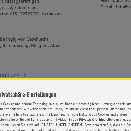
Herr Tobias S
it aussagekräftigen
E-Mail: info@
ugnisse) zukommen.
efon 0151 22722271, gerne zur
abhängig von Geschlecht,
, Behinderung, Religion, Alter
HATSAPP
Privatsphäre-Einstellungen
en Cookies und andere Technologien ein, um Ihnen ein bestmögliches Nutzungserlebnis un
zu ermöglichen. Wir verwenden Ihre Daten, um unsere Website zu personalisieren und Ih
 relevante Inhalte anzubieten. Ihre Einwilligung in die Nutzung von Cookies und anderer
ien ist freiwillig und kann jederzeit individuell in den Privatsphäre-Einstellungen angepa
Hierzu klicken Sie bitte auf „EINSTELLUNGEN ÄNDERN”. Bitte beachten Sie, dass auf Basi
ngen ggf. nicht mehr alle Funktionalitäten zur Verfügung stehen. Sie haben das Recht, ihre