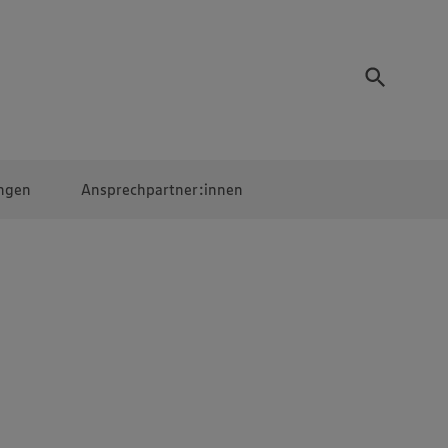
ngen
Ansprechpartner:innen
Mitarbeiter:innen
EDEKA Campus
Digitales Lernen
Veranstaltungen &
Wettbewerbe