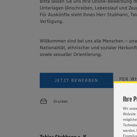
Bitte lassen Sie uns Ihre Online-Bewerbung m
Unterlagen (Anschreiben, Lebenslauf und Ze
Für Auskünfte steht Ihnen Herr Stubhann, Tel
Verfügung.
Willkommen sind bei uns alle Menschen – un
Nationalität, ethnischer und sozialer Herkunft
sowie sexueller Orientierung.
PER W
JETZT BEWERBEN
Ihre 
Drucken
Wir setz
Website 
möglichst
Technolog
werden. 
Einstellu