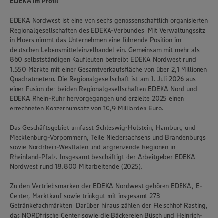
EDEKA im Profil
EDEKA Nordwest ist eine von sechs genossenschaftlich organisierten
Regionalgesellschaften des EDEKA-Verbundes. Mit Verwaltungssitz
in Moers nimmt das Unternehmen eine führende Position im
deutschen Lebensmitteleinzelhandel ein. Gemeinsam mit mehr als
860 selbstständigen Kaufleuten betreibt EDEKA Nordwest rund
1.550 Märkte mit einer Gesamtverkaufsfläche von über 2,1 Millionen
Quadratmetern. Die Regionalgesellschaft ist am 1. Juli 2026 aus
einer Fusion der beiden Regionalgesellschaften EDEKA Nord und
EDEKA Rhein-Ruhr hervorgegangen und erzielte 2025 einen
errechneten Konzernumsatz von 10,9 Milliarden Euro.
Das Geschäftsgebiet umfasst Schleswig-Holstein, Hamburg und
Mecklenburg-Vorpommern, Teile Niedersachsens und Brandenburgs
sowie Nordrhein-Westfalen und angrenzende Regionen in
Rheinland-Pfalz. Insgesamt beschäftigt der Arbeitgeber EDEKA
Nordwest rund 18.800 Mitarbeitende (2025).
Zu den Vertriebsmarken der EDEKA Nordwest gehören EDEKA, E-
Center, Marktkauf sowie trinkgut mit insgesamt 273
Getränkefachmärkten. Darüber hinaus zählen der Fleischhof Rasting,
das NORDfrische Center sowie die Bäckereien Büsch und Heinrich-