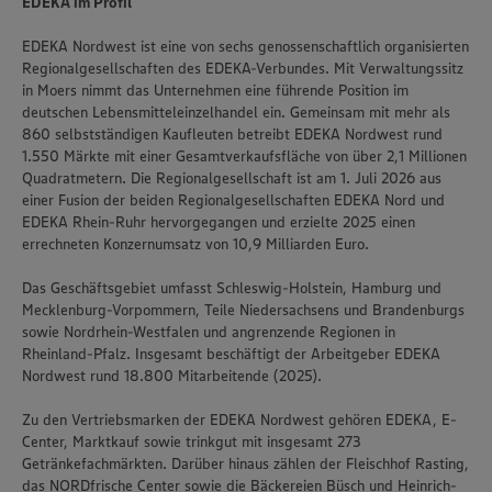
EDEKA im Profil
EDEKA Nordwest ist eine von sechs genossenschaftlich organisierten
Regionalgesellschaften des EDEKA-Verbundes. Mit Verwaltungssitz
in Moers nimmt das Unternehmen eine führende Position im
deutschen Lebensmitteleinzelhandel ein. Gemeinsam mit mehr als
860 selbstständigen Kaufleuten betreibt EDEKA Nordwest rund
1.550 Märkte mit einer Gesamtverkaufsfläche von über 2,1 Millionen
Quadratmetern. Die Regionalgesellschaft ist am 1. Juli 2026 aus
einer Fusion der beiden Regionalgesellschaften EDEKA Nord und
EDEKA Rhein-Ruhr hervorgegangen und erzielte 2025 einen
errechneten Konzernumsatz von 10,9 Milliarden Euro.
Das Geschäftsgebiet umfasst Schleswig-Holstein, Hamburg und
Mecklenburg-Vorpommern, Teile Niedersachsens und Brandenburgs
sowie Nordrhein-Westfalen und angrenzende Regionen in
Rheinland-Pfalz. Insgesamt beschäftigt der Arbeitgeber EDEKA
Nordwest rund 18.800 Mitarbeitende (2025).
Zu den Vertriebsmarken der EDEKA Nordwest gehören EDEKA, E-
Center, Marktkauf sowie trinkgut mit insgesamt 273
Getränkefachmärkten. Darüber hinaus zählen der Fleischhof Rasting,
das NORDfrische Center sowie die Bäckereien Büsch und Heinrich-