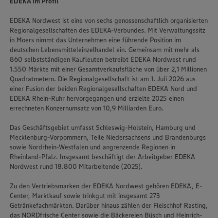
EDEKA im Profil
EDEKA Nordwest ist eine von sechs genossenschaftlich organisierten
Regionalgesellschaften des EDEKA-Verbundes. Mit Verwaltungssitz
in Moers nimmt das Unternehmen eine führende Position im
deutschen Lebensmitteleinzelhandel ein. Gemeinsam mit mehr als
860 selbstständigen Kaufleuten betreibt EDEKA Nordwest rund
1.550 Märkte mit einer Gesamtverkaufsfläche von über 2,1 Millionen
Quadratmetern. Die Regionalgesellschaft ist am 1. Juli 2026 aus
einer Fusion der beiden Regionalgesellschaften EDEKA Nord und
EDEKA Rhein-Ruhr hervorgegangen und erzielte 2025 einen
errechneten Konzernumsatz von 10,9 Milliarden Euro.
Das Geschäftsgebiet umfasst Schleswig-Holstein, Hamburg und
Mecklenburg-Vorpommern, Teile Niedersachsens und Brandenburgs
sowie Nordrhein-Westfalen und angrenzende Regionen in
Rheinland-Pfalz. Insgesamt beschäftigt der Arbeitgeber EDEKA
Nordwest rund 18.800 Mitarbeitende (2025).
Zu den Vertriebsmarken der EDEKA Nordwest gehören EDEKA, E-
Center, Marktkauf sowie trinkgut mit insgesamt 273
Getränkefachmärkten. Darüber hinaus zählen der Fleischhof Rasting,
das NORDfrische Center sowie die Bäckereien Büsch und Heinrich-