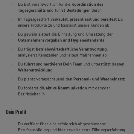
Du bist verantwortlich für die
Koordination des
Tagesgeschäfts
und führst
Bestellungen
durch
Im Tagesgeschäft
verkaufst, präsentierst und bereitest
Du
unsere Produkte zu und kassierst unsere Kunden ab
Du gewährleistest die Einhaltung und Umsetzung der
Unternehmensvorgaben und Hygienestandards
Du trägst
betriebswirtschaftliche Verantwortung
,
analysierst Kennzahlen und leitest Maßnahmen ab
Du
führst
und
motivierst Dein Team
und unterstützt dessen
Weiterentwicklung
Du planst vorausschauend den
Personal- und Wareneinsatz
Du förderst die
aktive Kommunikation
mit dem:der
Bezirksleiter:in
Dein Profil
Du verfügst über eine erfolgreich abgeschlossene
Berufsausbildung und idealerweise erste Führungserfahrung