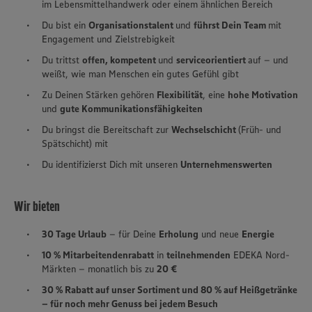
im Lebensmittelhandwerk oder einem ähnlichen Bereich
Du bist ein
Organisationstalent
und
führst Dein Team
mit
Engagement und Zielstrebigkeit
Du trittst
offen, kompetent
und
serviceorientiert
auf – und
weißt, wie man Menschen ein gutes Gefühl gibt
Zu Deinen Stärken gehören
Flexibilität
, eine
hohe Motivation
und
gute Kommunikationsfähigkeiten
Du bringst die Bereitschaft zur
Wechselschicht
(Früh- und
Spätschicht) mit
Du identifizierst Dich mit unseren
Unternehmenswerten
Wir bieten
30 Tage Urlaub
– für Deine
Erholung
und neue
Energie
10 % Mitarbeitendenrabatt
in
teilnehmenden
EDEKA Nord-
Märkten – monatlich bis zu
20 €
30 % Rabatt auf unser Sortiment und 80 % auf Heißgetränke
– für noch mehr Genuss bei jedem Besuch