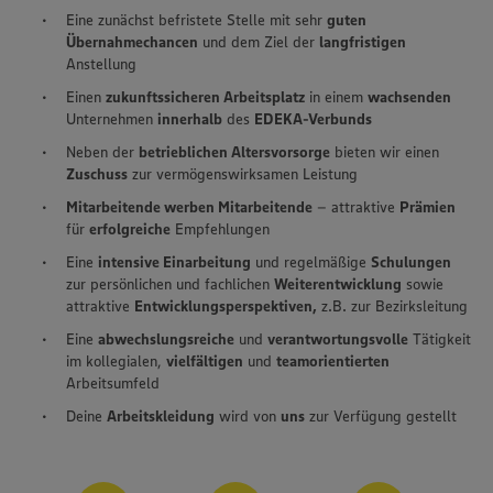
Eine zunächst befristete Stelle mit sehr
guten
Übernahmechancen
und dem Ziel der
langfristigen
Anstellung
Einen
zukunftssicheren Arbeitsplatz
in einem
wachsenden
Unternehmen
innerhalb
des
EDEKA-Verbunds
Neben der
betrieblichen Altersvorsorge
bieten wir einen
Zuschuss
zur vermögenswirksamen Leistung
Mitarbeitende werben Mitarbeitende
– attraktive
Prämien
für
erfolgreiche
Empfehlungen
Eine
intensive Einarbeitung
und regelmäßige
Schulungen
zur persönlichen und fachlichen
Weiterentwicklung
sowie
attraktive
Entwicklungsperspektiven,
z.B. zur Bezirksleitung
Eine
abwechslungsreiche
und
verantwortungsvolle
Tätigkeit
im kollegialen,
vielfältigen
und
teamorientierten
Arbeitsumfeld
Deine
Arbeitskleidung
wird von
uns
zur Verfügung gestellt