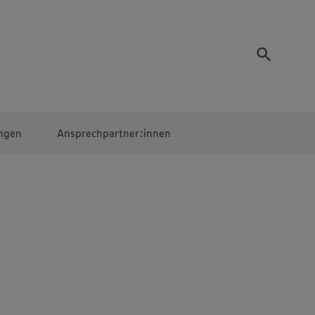
ngen
Ansprechpartner:innen
Mitarbeiter:innen
EDEKA Campus
Digitales Lernen
Veranstaltungen &
Wettbewerbe