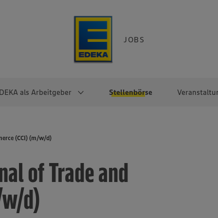
JOBS
DEKA als Arbeitgeber
Stellenbörse
Veranstaltu
e
EKA
Berufseinsteiger:innen
Arbeitgeber im
Berufserfahrene
erce (CCI) (m/w/d)
Überblick
raktikum
Traineeprogramme
Berufe@EDEKA
nal of Trade and
EDEKA-Zentrale
en
duktion
Direkteinstieg
Selbstständig mit EDEKA
EDEKA Fruchtkontor
ntätigkeit
Noch Fragen?
/w/d)
EDEKA Foodservice
EDEKA-
Regionalgesellschaften