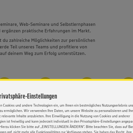
eminare, Web-Seminare und Selbstlernphasen
d ergänzen praktische Erfahrungen im Markt.
st du zahlreiche Möglichkeiten zur persönlichen
rde Teil unseres Teams und profitiere von
 auf deinem Weg zum Erfolg unterstützen.
Privatsphäre-Einstellungen
iver Standort
Betriebl.
Gute
Rabatte
Altersvorsorge
Karrierechancen
Mitarbei
en Cookies und andere Technologien ein, um Ihnen ein bestmögliches Nutzungserlebnis un
zu ermöglichen. Wir verwenden Ihre Daten, um unsere Website zu personalisieren und Ih
 relevante Inhalte anzubieten. Ihre Einwilligung in die Nutzung von Cookies und anderer
ien ist freiwillig und kann jederzeit individuell in den Privatsphäre-Einstellungen angepa
Hierzu klicken Sie bitte auf „EINSTELLUNGEN ÄNDERN”. Bitte beachten Sie, dass auf Basi
Kontakt
ngen ggf. nicht mehr alle Funktionalitäten zur Verfügung stehen. Sie haben das Recht, ihre