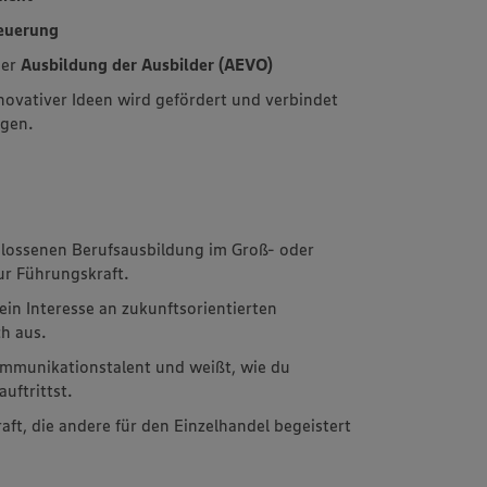
euerung
der
Ausbildung der Ausbilder (AEVO)
ovativer Ideen wird gefördert und verbindet
rgen.
lossenen Berufsausbildung im Groß- oder
zur Führungskraft.
in Interesse an zukunftsorientierten
h aus.
ommunikationstalent und weißt, wie du
uftrittst.
aft, die andere für den Einzelhandel begeistert