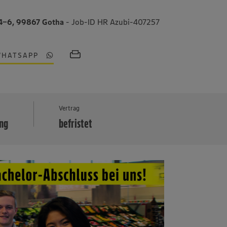
 4-6, 99867 Gotha
- Job-ID HR Azubi-407257
WHATSAPP
MEHR
Vertrag
ung
befristet