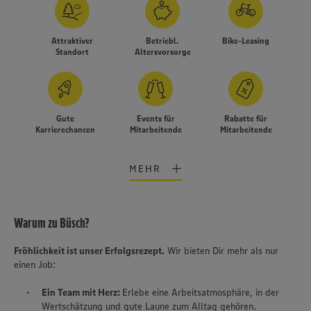
Attraktiver
Betriebl.
Bike-Leasing
Standort
Altersvorsorge
Gute
Events für
Rabatte für
Karrierechancen
Mitarbeitende
Mitarbeitende
MEHR
Warum zu Büsch?
Fröhlichkeit ist unser Erfolgsrezept.
Wir bieten Dir mehr als nur
Wir setzen Cookies und andere Technologien ein, um Ihnen
einen Job:
ein bestmögliches Nutzungserlebnis unserer Website zu
ermöglichen. Wir verwenden Ihre Daten, um unsere
Ein Team mit Herz:
Erlebe eine Arbeitsatmosphäre, in der
Website zu personalisieren und Ihnen möglichst relevante
Wertschätzung und gute Laune zum Alltag gehören.
Inhalte anzubieten. Ihre Einwilligung in die Nutzung von