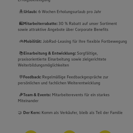
🏝️
Urlaub:
6 Wochen Erholungsurlaub pro Jahr
🛍️
Mitarbeiterrabatte:
30 % Rabatt auf unser Sortiment
sowie attraktive Angebote über Corporate Benefits
🚲
Mobilität:
JobRad-Leasing für Ihre flexible Fortbewegung
📚
Einarbeitung & Entwicklung:
Sorgfältige,
praxisorientierte Einarbeitung sowie zielgerichtete
Weiterbildungsmöglichkeiten
💬
Feedback:
Regelmäßige Feedbackgespräche zur
persönlichen und fachlichen Weiterentwicklung
🎉Team & Events:
Mitarbeiterevents für ein starkes
Miteinander
🤝
Der Kern:
Komm als Verkäufer, bleib als Teil der Familie