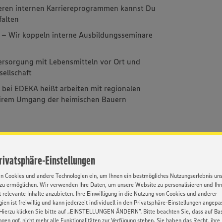
eren internen Karriereprogrammen kannst Du
falten
 – Wir koppeln interne Ausbildungsseminare
 Versorgung mit Lebensmitteln vor Ort und
sellschaft
 bei EDEKA heißt arbeiten mit regionalen
airem Umgang der heimischen Bauern
Privatsphäre-Einstellungen
nmanagement
Pünktliche
Umfassende
Weiterbi
en Cookies und andere Technologien ein, um Ihnen ein bestmögliches Nutzungserlebnis un
Bezahlung
Einarbeitung
zu ermöglichen. Wir verwenden Ihre Daten, um unsere Website zu personalisieren und Ih
 relevante Inhalte anzubieten. Ihre Einwilligung in die Nutzung von Cookies und anderer
ien ist freiwillig und kann jederzeit individuell in den Privatsphäre-Einstellungen angepa
Hierzu klicken Sie bitte auf „EINSTELLUNGEN ÄNDERN”. Bitte beachten Sie, dass auf Basi
ngen ggf. nicht mehr alle Funktionalitäten zur Verfügung stehen. Sie haben das Recht, ihre