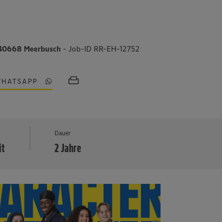
 40668 Meerbusch
- Job-ID RR-EH-12752
WHATSAPP
MEHR
Dauer
it
2 Jahre