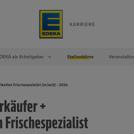
KARRIERE
DEKA als Arbeitgeber
Stellenbörse
Veranstaltu
e
EKA
Berufseinsteiger:innen
Arbeitgeber im
Berufserfahrene
ikation Frischespezialist (m/w/d) - 2026
Überblick
raktikum
Traineeprogramme
Berufe@EDEKA
rkäufer +
EDEKA-Zentrale
en
duktion
Direkteinstieg
Selbstständig mit EDEKA
EDEKA Fruchtkontor
ntätigkeit
Noch Fragen?
 Frischespezialist
EDEKA Foodservice
EDEKA-
Regionalgesellschaften