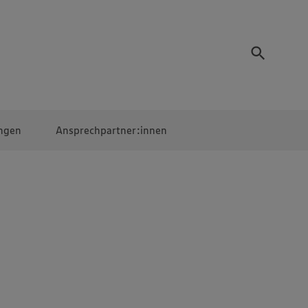
ngen
Ansprechpartner:innen
Mitarbeiter:innen
EDEKA Campus
Digitales Lernen
Veranstaltungen &
Wettbewerbe