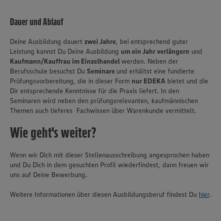
Dauer und Ablauf
Deine Ausbildung dauert
zwei Jahre
, bei entsprechend guter
Leistung kannst Du Deine Ausbildung
um ein Jahr verlängern
und
Kaufmann/Kauffrau im Einzelhandel
werden. Neben der
Berufsschule besuchst Du
Seminare
und erhältst eine fundierte
Prüfungsvorbereitung, die in dieser Form
nur EDEKA
bietet und die
Dir entsprechende Kenntnisse für die Praxis liefert. In den
Seminaren wird neben den prüfungsrelevanten, kaufmännischen
Themen auch tieferes Fachwissen über Warenkunde vermittelt.
Wie geht's weiter?
Wenn wir Dich mit dieser Stellenausschreibung angesprochen haben
und Du Dich in dem gesuchten Profil wiederfindest, dann freuen wir
uns auf Deine Bewerbung.
Weitere Informationen über diesen Ausbildungsberuf findest Du
hier
.
Wir setzen Cookies und andere Technologien ein, um Ihnen
ein bestmögliches Nutzungserlebnis unserer Website zu
ermöglichen. Wir verwenden Ihre Daten, um unsere