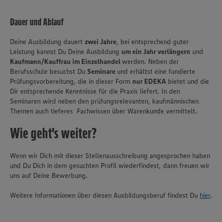
Dauer und Ablauf
Deine Ausbildung dauert
zwei Jahre
, bei entsprechend guter
Leistung kannst Du Deine Ausbildung
um ein Jahr verlängern
und
Kaufmann/Kauffrau im Einzelhandel
werden. Neben der
Berufsschule besuchst Du
Seminare
und erhältst eine fundierte
Prüfungsvorbereitung, die in dieser Form
nur EDEKA
bietet und die
Dir entsprechende Kenntnisse für die Praxis liefert. In den
Seminaren wird neben den prüfungsrelevanten, kaufmännischen
Themen auch tieferes Fachwissen über Warenkunde vermittelt.
Wie geht's weiter?
Wenn wir Dich mit dieser Stellenausschreibung angesprochen haben
und Du Dich in dem gesuchten Profil wiederfindest, dann freuen wir
uns auf Deine Bewerbung.
Wir setzen Cookies und andere Technologien ein, um Ihnen
Weitere Informationen über diesen Ausbildungsberuf findest Du
hier
.
ein bestmögliches Nutzungserlebnis unserer Website zu
ermöglichen. Wir verwenden Ihre Daten, um unsere
Website zu personalisieren und Ihnen möglichst relevante