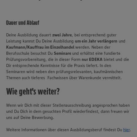
Dauer und Ablauf
Deine Ausbildung dauert
zwei Jahre
, bei entsprechend guter
Leistung kannst Du Deine Ausbildung
um ein Jahr verlängern
und
Kaufmann/Kauffrau im Einzelhandel
werden. Neben der
Berufsschule besuchst Du
Seminare
und erhältst eine fundierte
Prüfungsvorbereitung, die in dieser Form
nur EDEKA
bietet und die
Dir entsprechende Kenntnisse für die Praxis liefert. In den
Seminaren wird neben den prüfungsrelevanten, kaufmännischen
Themen auch tieferes Fachwissen über Warenkunde vermittelt.
Wie geht's weiter?
Wenn wir Dich mit dieser Stellenausschreibung angesprochen haben
und Du Dich in dem gesuchten Profil wiederfindest, dann freuen wir
Wir setzen Cookies und andere Technologien ein, um Ihnen
uns auf Deine Bewerbung.
ein bestmögliches Nutzungserlebnis unserer Website zu
ermöglichen. Wir verwenden Ihre Daten, um unsere
Weitere Informationen über diesen Ausbildungsberuf findest Du
hier
.
Website zu personalisieren und Ihnen möglichst relevante
Inhalte anzubieten. Ihre Einwilligung in die Nutzung von