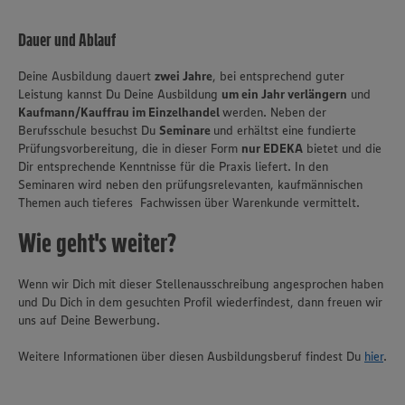
Dauer und Ablauf
Deine Ausbildung dauert
zwei Jahre
, bei entsprechend guter
Leistung kannst Du Deine Ausbildung
um ein Jahr verlängern
und
Kaufmann/Kauffrau im Einzelhandel
werden. Neben der
Berufsschule besuchst Du
Seminare
und erhältst eine fundierte
Prüfungsvorbereitung, die in dieser Form
nur EDEKA
bietet und die
Dir entsprechende Kenntnisse für die Praxis liefert. In den
Seminaren wird neben den prüfungsrelevanten, kaufmännischen
Themen auch tieferes Fachwissen über Warenkunde vermittelt.
Wie geht's weiter?
Wenn wir Dich mit dieser Stellenausschreibung angesprochen haben
und Du Dich in dem gesuchten Profil wiederfindest, dann freuen wir
uns auf Deine Bewerbung.
Wir setzen Cookies und andere Technologien ein, um Ihnen
ein bestmögliches Nutzungserlebnis unserer Website zu
Weitere Informationen über diesen Ausbildungsberuf findest Du
hier
.
ermöglichen. Wir verwenden Ihre Daten, um unsere
Website zu personalisieren und Ihnen möglichst relevante
Inhalte anzubieten. Ihre Einwilligung in die Nutzung von